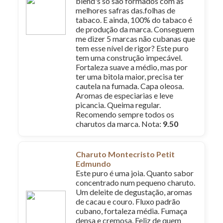
blend's só são formados com as
melhores safras das.folhas de
tabaco. E ainda, 100% do tabaco é
de produção da marca. Conseguem
me dizer 5 marcas não cubanas que
tem esse nível de rigor? Este puro
tem uma construção impecável.
Fortaleza suave a médio, mas por
ter uma bitola maior, precisa ter
cautela na fumada. Capa oleosa.
Aromas de especiarias e leve
picancia. Queima regular.
Recomendo sempre todos os
charutos da marca. Nota:
9.50
Charuto Montecristo Petit
Edmundo
Este puro é uma joia. Quanto sabor
concentrado num pequeno charuto.
Um deleite de degustação, aromas
de cacau e couro. Fluxo padrão
cubano, fortaleza média. Fumaça
densa e cremosa. Feliz de quem