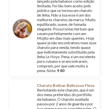
lançado pela habanos como edição
limitada. Foi tão bem aceito pelo
público que se tornou um charuto
de linha. Não a toa esse é um dos
melhores charutos da marca. Muito
equilibrado, suave, de fumada
elegante. Possui notas herbais que
casam perfeitamente com um
Mojito em dias mais quentes. Hoje
quase já não encontramos mais esse
charuto para venda, tendo quase
que indiretamente substituído pela
linha Le Hoyo. Pena, é um excelente
puro cubano e se encontrarem,
comprem, por que vale muito a
pena. Nota:
9.80
Charuto Bolivar Belicosos Finos
Revisitando este charuto, que é um
dos meus preferidos do portfólio
da habanos. O charuto avaliado
passou por 2 anos de guarda e por
isso merece novas considerações. O