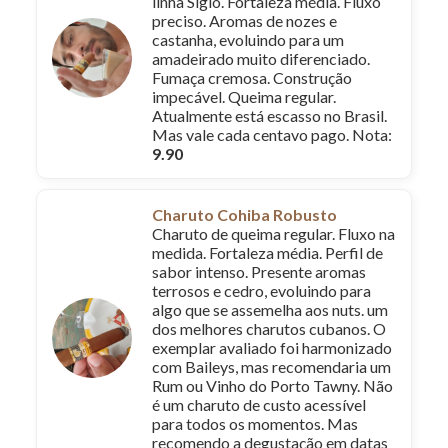
linha Siglo. Fortaleza média. Fluxo
preciso. Aromas de nozes e
castanha, evoluindo para um
amadeirado muito diferenciado.
Fumaça cremosa. Construção
impecável. Queima regular.
Atualmente está escasso no Brasil.
Mas vale cada centavo pago. Nota:
9.90
Charuto Cohiba Robusto
Charuto de queima regular. Fluxo na
medida. Fortaleza média. Perfil de
sabor intenso. Presente aromas
terrosos e cedro, evoluindo para
algo que se assemelha aos nuts. um
dos melhores charutos cubanos. O
exemplar avaliado foi harmonizado
com Baileys, mas recomendaria um
Rum ou Vinho do Porto Tawny. Não
é um charuto de custo acessível
para todos os momentos. Mas
recomendo a degustação em datas