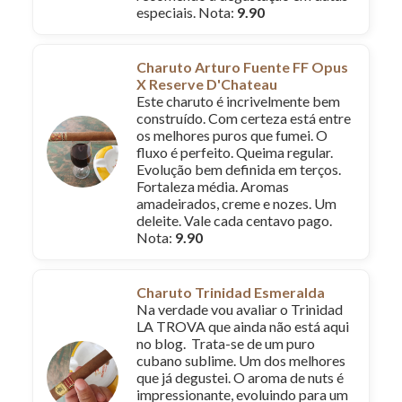
especiais. Nota:
9.90
Charuto Arturo Fuente FF Opus
X Reserve D'Chateau
Este charuto é incrivelmente bem
construído. Com certeza está entre
os melhores puros que fumei. O
fluxo é perfeito. Queima regular.
Evolução bem definida em terços.
Fortaleza média. Aromas
amadeirados, creme e nozes. Um
deleite. Vale cada centavo pago.
Nota:
9.90
Charuto Trinidad Esmeralda
Na verdade vou avaliar o Trinidad
LA TROVA que ainda não está aqui
no blog. Trata-se de um puro
cubano sublime. Um dos melhores
que já degustei. O aroma de nuts é
impressionante, evoluindo para um