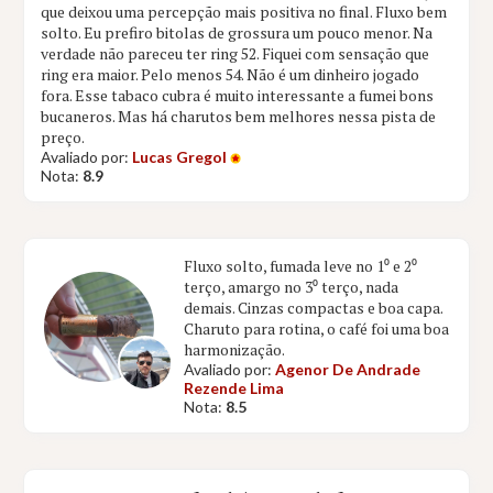
que deixou uma percepção mais positiva no final. Fluxo bem
solto. Eu prefiro bitolas de grossura um pouco menor. Na
verdade não pareceu ter ring 52. Fiquei com sensação que
ring era maior. Pelo menos 54. Não é um dinheiro jogado
fora. Esse tabaco cubra é muito interessante a fumei bons
bucaneros. Mas há charutos bem melhores nessa pista de
preço.
Avaliado por:
Lucas Gregol
Nota:
8.9
Fluxo solto, fumada leve no 1⁰ e 2⁰
terço, amargo no 3⁰ terço, nada
demais. Cinzas compactas e boa capa.
Charuto para rotina, o café foi uma boa
harmonização.
Avaliado por:
Agenor De Andrade
Rezende Lima
Nota:
8.5