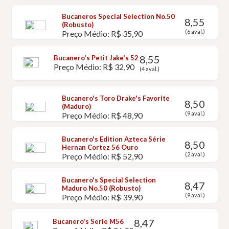
Bucaneros Special Selection No.50
8,55
(Robusto)
(6 aval.)
Preço Médio: R$ 35,90
8,55
Bucanero's Petit Jake's 52
Preço Médio: R$ 32,90
(4 aval.)
Bucanero's Toro Drake's Favorite
8,50
(Maduro)
(9 aval.)
Preço Médio: R$ 48,90
Bucanero's Edition Azteca Série
8,50
Hernan Cortez 56 Ouro
(2 aval.)
Preço Médio: R$ 52,90
Bucanero's Special Selection
8,47
Maduro No.50 (Robusto)
(9 aval.)
Preço Médio: R$ 39,90
8,47
Bucanero's Serie M56