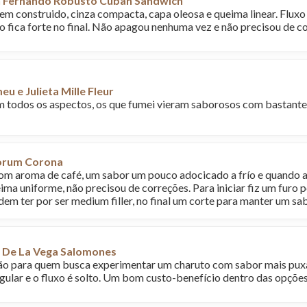
 Fernando Robusto Cuban Sandwich
m construido, cinza compacta, capa oleosa e queima linear. Fluxo s
não fica forte no final. Não apagou nenhuma vez e não precisou de c
u e Julieta Mille Fleur
todos os aspectos, os que fumei vieram saborosos com bastante 
orum Corona
m aroma de café, um sabor um pouco adocicado a frío e quando ac
eima uniforme, não precisou de correções. Para iniciar fiz um furo p
dem ter por ser medium filler, no final um corte para manter um sa
r De La Vega Salomones
o para quem busca experimentar um charuto com sabor mais puxad
gular e o fluxo é solto. Um bom custo-benefício dentro das opçõe