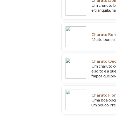
Charuto Don
Um charuto be
é tranquila, 
Charuto Rome
Muito bom em 
Charuto Qu
Um charuto co
é solto e a qu
fiapos que po
Charuto Flo
Uma boa opçã
um pouco irre