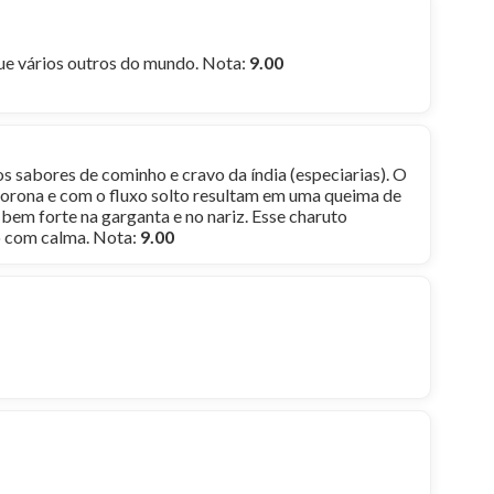
ue vários outros do mundo. Nota:
9.00
s sabores de cominho e cravo da índia (especiarias). O
um corona e com o fluxo solto resultam em uma queima de
e bem forte na garganta e no nariz. Esse charuto
ão com calma. Nota:
9.00