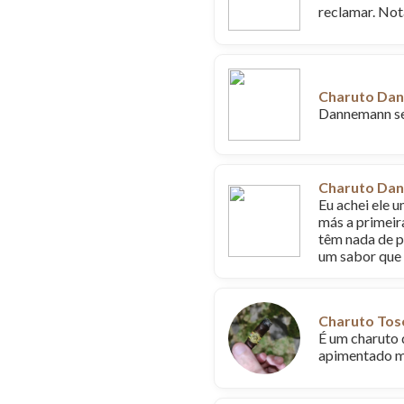
reclamar. Not
Charuto Dan
Dannemann sem
Charuto Dan
Eu achei ele u
más a primeir
têm nada de p
um sabor que
Charuto Tos
É um charuto 
apimentado m