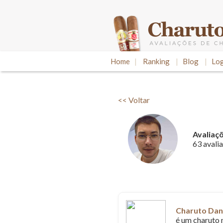
Home
|
Ranking
|
Blog
|
Log
<< Voltar
Avaliaç
63 avali
Charuto Da
é um charuto 