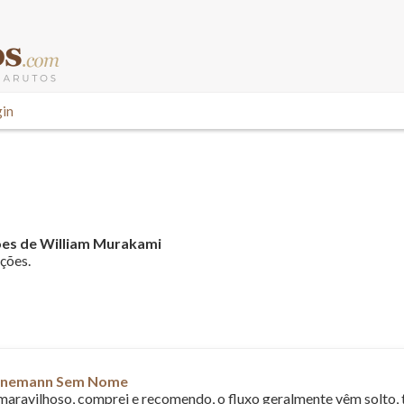
in
ões de William Murakami
ações.
nnemann Sem Nome
maravilhoso, comprei e recomendo, o fluxo geralmente vêm solto,