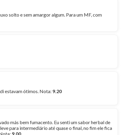
fluxo solto e sem amargor algum. Para um MF, com
ndi estavam ótimos. Nota:
9.20
vado más bem fumacento. Eu senti um sabor herbal de
ve para intermediário até quase o final, no fim ele fica
 Nota:
9.00