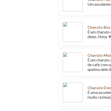
Um excelente 
Charuto Buca
É um charuto 
deles. Nota:
9
Charuto Mon
É um charuto 
de café com u
queima dele d
Charuto Don
É uma excelen
muito rechead