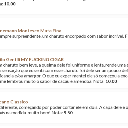
a:
10.00
nemann Montesco Mata Fina
pre surpreendente, um charuto encorpado com sabor incrível. Fl
ilo Gentili MY FUCKING CIGAR
m charuto bem leve, a queima dele foi uniforme e lenta, rende uma 
a sensação que eu senti com esse charuto foi dele ser um pouco 
icancia e/ou amargor. O que eu experimentei ele só começou a encor
 me lembrou muito o sabor de cacau e amendoa. Nota:
10.00
cano Classico
diferente, começando por poder cortar ele em dois. A capa dele é o
ás na medida. muito bom! Nota:
9.50