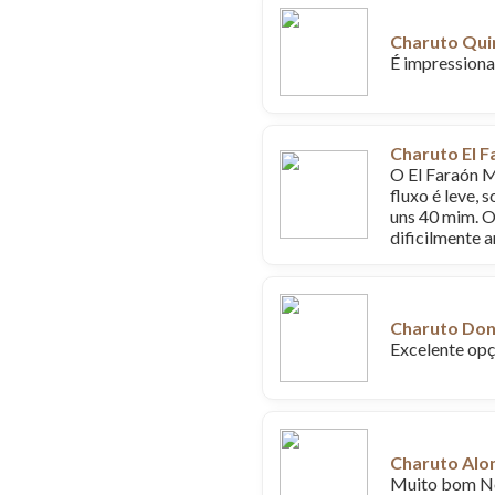
Charuto Qui
É impressiona
Charuto El 
O El Faraón M
fluxo é leve, 
uns 40 mim. O 
dificilmente 
Charuto Don
Excelente opç
Charuto Alo
Muito bom N