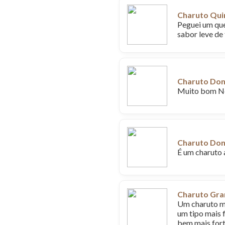
Charuto Qui
Peguei um que
sabor leve de
Charuto Don
Muito bom N
Charuto Don
É um charuto 
Charuto Gra
Um charuto mu
um tipo mais f
bem mais fort