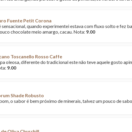
uro Fuente Petit Corona
é sensacional, quando experimentei estava com fluxo solto e fez b
ouco chocolate meio amargo, cacau. Nota:
9.00
cano Toscanello Rosso Caffe
pa oleosa, diferente do tradicional este não teve aquele gosto api
ota:
9.00
orum Shade Robusto
bom, o sabor é bem próximo de minerais, talvez um pouco de sabo
 de Oliva Churchill