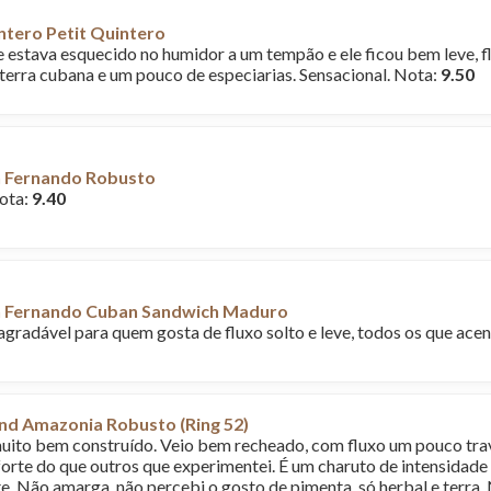
ntero Petit Quintero
 estava esquecido no humidor a um tempão e ele ficou bem leve, 
 terra cubana e um pouco de especiarias. Sensacional. Nota:
9.50
 Fernando Robusto
ota:
9.40
 Fernando Cuban Sandwich Maduro
agradável para quem gosta de fluxo solto e leve, todos os que ace
nd Amazonia Robusto (Ring 52)
ito bem construído. Veio bem recheado, com fluxo um pouco tra
orte do que outros que experimentei. É um charuto de intensidade le
e. Não amarga, não percebi o gosto de pimenta, só herbal e terra.