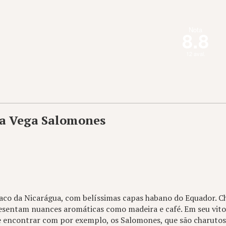
Nota
8.8
12 aval.
La Vega Salomones
baco da Nicarágua, com belíssimas capas habano do Equador. C
resentam nuances aromáticas como madeira e café. Em seu vito
de encontrar com por exemplo, os Salomones, que são charuto