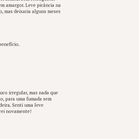
m amargor. Leve picância na
io, mas deixaria alguns meses
enefício.
co irregular, mas nada que
to, para uma fumada sem
eira. Senti uma leve
rei novamente!