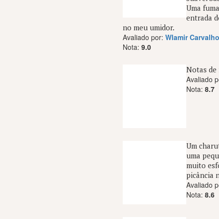
Uma fumaç
entrada d
no meu umidor.
Avaliado por:
Wlamir Carvalh
Nota:
9.0
Notas de 
Avaliado p
Nota:
8.7
Um charut
uma peque
muito esf
picância 
Avaliado p
Nota:
8.6