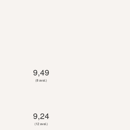
9,49
(8 aval.)
9,24
(12 aval.)