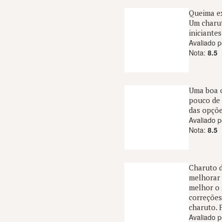
Queima ex
Um charut
iniciante
Avaliado p
Nota:
8.5
Uma boa o
pouco de 
das opçõe
Avaliado p
Nota:
8.5
Charuto d
melhorar 
melhor o 
correções
charuto. 
Avaliado p