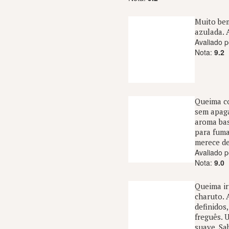
Muito bem
azulada. 
Avaliado p
Nota:
9.2
Queima co
sem apaga
aroma bas
para fuma
merece d
Avaliado p
Nota:
9.0
Queima ir
charuto. 
definidos
freguês. 
suave. Sa