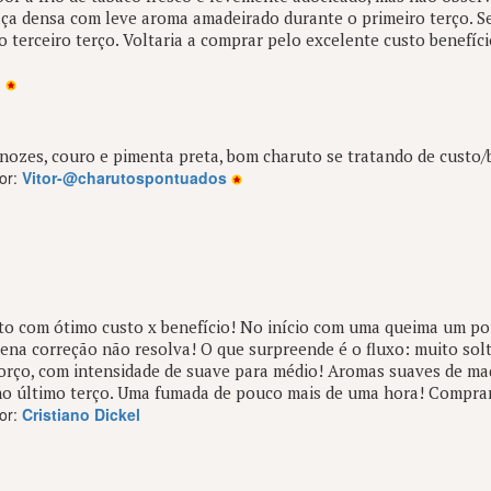
a densa com leve aroma amadeirado durante o primeiro terço. Se
o terceiro terço. Voltaria a comprar pelo excelente custo benefíc
o
nozes, couro e pimenta preta, bom charuto se tratando de custo/b
or:
Vitor-@charutospontuados
o com ótimo custo x benefício! No início com uma queima um pou
na correção não resolva! O que surpreende é o fluxo: muito sol
orço, com intensidade de suave para médio! Aromas suaves de mad
no último terço. Uma fumada de pouco mais de uma hora! Compra
or:
Cristiano Dickel