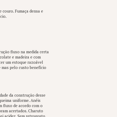
 e couro. Fumaça densa e
cio.
ução fluxo na medida certa
olate e madeira e com
ter um estoque razoável
 mas pelo custo benefício
idade da construção desse
queima uniforme. Anéis
um fluxo de acordo com o
oram acertados. Charuto
ei acidez. Sem retrogosto.