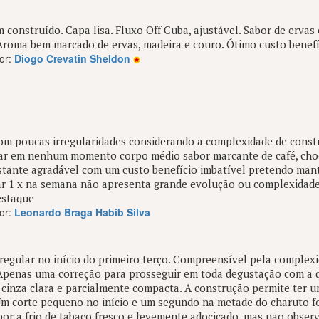
 construído. Capa lisa. Fluxo Off Cuba, ajustável. Sabor de ervas
Aroma bem marcado de ervas, madeira e couro. Ótimo custo benefí
or:
Diogo Crevatin Sheldon
m poucas irregularidades considerando a complexidade de constr
r em nenhum momento corpo médio sabor marcante de café, choc
tante agradável com um custo benefício imbatível pretendo man
r 1 x na semana não apresenta grande evolução ou complexidade
estaque
or:
Leonardo Braga Habib Silva
regular no início do primeiro terço. Compreensível pela complex
Apenas uma correção para prosseguir em toda degustação com a 
, cinza clara e parcialmente compacta. A construção permite ter 
Um corte pequeno no início e um segundo na metade do charuto f
bor a frio de tabaco fresco e levemente adocicado, mas não observ