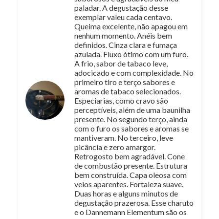
paladar. A degustação desse
exemplar valeu cada centavo.
Queima excelente, não apagou em
nenhum momento. Anéis bem
definidos. Cinza clara e fumaça
azulada. Fluxo ótimo com um furo.
A frio, sabor de tabaco leve,
adocicado e com complexidade. No
primeiro tiro e terço sabores e
aromas de tabaco selecionados.
Especiarias, como cravo são
perceptíveis, além de uma baunilha
presente. No segundo terço, ainda
com o furo os sabores e aromas se
mantiveram. No terceiro, leve
picância e zero amargor.
Retrogosto bem agradável. Cone
de combustão presente. Estrutura
bem construída. Capa oleosa com
veios aparentes. Fortaleza suave.
Duas horas e alguns minutos de
degustação prazerosa. Esse charuto
e o Dannemann Elementum são os