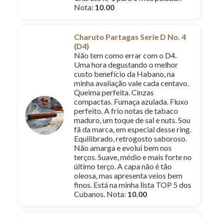
Nota:
10.00
Charuto Partagas Serie D No. 4
(D4)
Não tem como errar com o D4.
Uma hora degustando o melhor
custo benefício da Habano, na
minha avaliação vale cada centavo.
Queima perfeita. Cinzas
compactas. Fumaça azulada. Fluxo
perfeito. A frio notas de tabaco
maduro, um toque de sal e nuts. Sou
fã da marca, em especial desse ring.
Equilibrado, retrogosto saboroso.
Não amarga e evolui bem nos
terços. Suave, médio e mais forte no
último terço. A capa não é tão
oleosa, mas apresenta veios bem
finos. Está na minha lista TOP 5 dos
Cubanos. Nota:
10.00