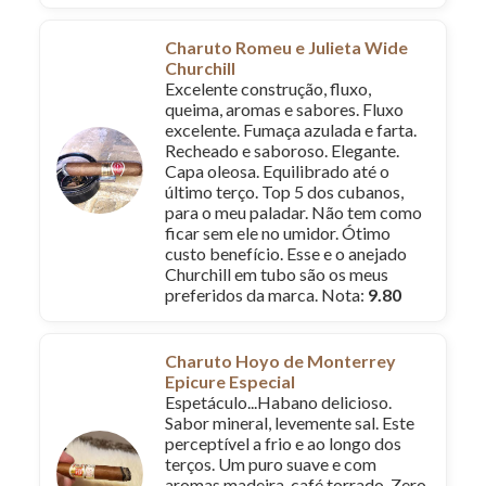
Charuto Romeu e Julieta Wide
Churchill
Excelente construção, fluxo,
queima, aromas e sabores. Fluxo
excelente. Fumaça azulada e farta.
Recheado e saboroso. Elegante.
Capa oleosa. Equilibrado até o
último terço. Top 5 dos cubanos,
para o meu paladar. Não tem como
ficar sem ele no umidor. Ótimo
custo benefício. Esse e o anejado
Churchill em tubo são os meus
preferidos da marca. Nota:
9.80
Charuto Hoyo de Monterrey
Epicure Especial
Espetáculo...Habano delicioso.
Sabor mineral, levemente sal. Este
perceptível a frio e ao longo dos
terços. Um puro suave e com
aromas madeira, café torrado. Zero