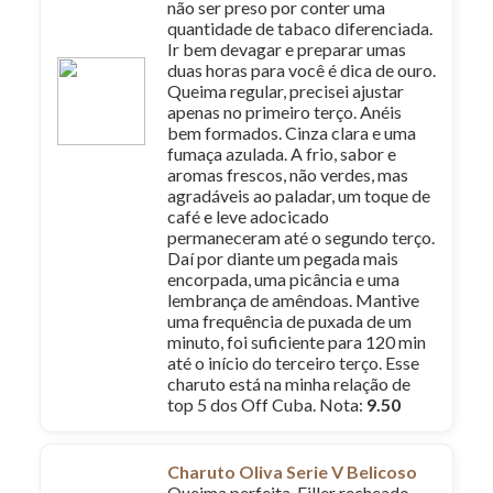
não ser preso por conter uma
quantidade de tabaco diferenciada.
Ir bem devagar e preparar umas
duas horas para você é dica de ouro.
Queima regular, precisei ajustar
apenas no primeiro terço. Anéis
bem formados. Cinza clara e uma
fumaça azulada. A frio, sabor e
aromas frescos, não verdes, mas
agradáveis ao paladar, um toque de
café e leve adocicado
permaneceram até o segundo terço.
Daí por diante um pegada mais
encorpada, uma picância e uma
lembrança de amêndoas. Mantive
uma frequência de puxada de um
minuto, foi suficiente para 120 min
até o início do terceiro terço. Esse
charuto está na minha relação de
top 5 dos Off Cuba. Nota:
9.50
Charuto Oliva Serie V Belicoso
Queima perfeita. Filler recheado,