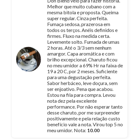
Don Blend veio para fazer história.
Melhor que muito cubano com a
mesma bitola e proposta. Queima
super regular. Cinza perfeita.
Fumaça sedosa, prazerosa em
todos os terços. Anéis definidos e
firmes. Fluxo na medida certa.
Levemente solto. Fumada de umas
2 horas. Até o 3/3 sem nenhum
amargor. Capa aromática e com
brilho excepcional. Charuto ficou
no meu umidor a 69% Hr na faixa de
19 a 20 C, por 2 meses. Suficiente
para uma degustação perfeita.
Sabor herbáceo, leve doçura, sem
ser enjoativo. Pena que acabou.
Estou na fila para compra. Levou
nota dez pela excelente
performance. Por não esperar tanto
desse charuto, por me surpreender
positivamente e pela relação custo
benefício vale a nota. Virou top 5 no
meu umidor. Nota:
10.00