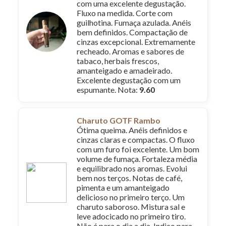
com uma excelente degustação.
Fluxo na medida. Corte com
guilhotina. Fumaça azulada. Anéis
bem definidos. Compactação de
cinzas excepcional. Extremamente
recheado. Aromas e sabores de
tabaco, herbais frescos,
amanteigado e amadeirado.
Excelente degustação com um
espumante. Nota:
9.60
Charuto GOTF Rambo
Ótima queima. Anéis definidos e
cinzas claras e compactas. O fluxo
com um furo foi excelente. Um bom
volume de fumaça. Fortaleza média
e equilibrado nos aromas. Evolui
bem nos terços. Notas de café,
pimenta e um amanteigado
delicioso no primeiro terço. Um
charuto saboroso. Mistura sal e
leve adocicado no primeiro tiro.
Não é para o dia a dia. Indico para