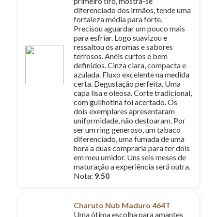
primeiro tiro, mostra-se
diferenciado dos irmãos, tende uma
fortaleza média para forte.
Precisou aguardar um pouco mais
para esfriar. Logo suavizou e
ressaltou os aromas e sabores
terrosos. Anéis curtos e bem
definidos. Cinza clara, compacta e
azulada. Fluxo excelente na medida
certa. Degustação perfeita. Uma
capa lisa e oleosa. Corte tradicional,
com guilhotina foi acertado. Os
dois exemplares apresentaram
uniformidade, não destoaram. Por
ser um ring generoso, um tabaco
diferenciado, uma fumada de uma
hora a duas compraria para ter dois
em meu umidor. Uns seis meses de
maturação a experiência será outra.
Nota:
9.50
Charuto Nub Maduro 464T
Uma ótima escolha para amantes