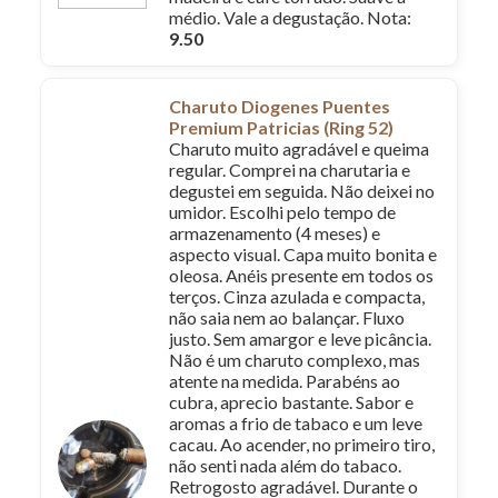
médio. Vale a degustação. Nota:
9.50
Charuto Diogenes Puentes
Premium Patricias (Ring 52)
Charuto muito agradável e queima
regular. Comprei na charutaria e
degustei em seguida. Não deixei no
umidor. Escolhi pelo tempo de
armazenamento (4 meses) e
aspecto visual. Capa muito bonita e
oleosa. Anéis presente em todos os
terços. Cinza azulada e compacta,
não saia nem ao balançar. Fluxo
justo. Sem amargor e leve picância.
Não é um charuto complexo, mas
atente na medida. Parabéns ao
cubra, aprecio bastante. Sabor e
aromas a frio de tabaco e um leve
cacau. Ao acender, no primeiro tiro,
não senti nada além do tabaco.
Retrogosto agradável. Durante o