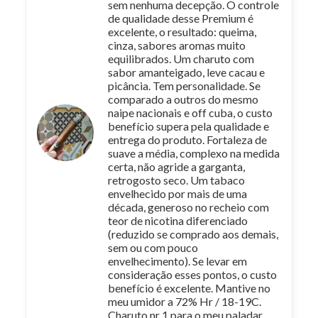
sem nenhuma decepção. O controle
de qualidade desse Premium é
excelente, o resultado: queima,
cinza, sabores aromas muito
equilibrados. Um charuto com
sabor amanteigado, leve cacau e
picância. Tem personalidade. Se
comparado a outros do mesmo
naipe nacionais e off cuba, o custo
benefício supera pela qualidade e
entrega do produto. Fortaleza de
suave a média, complexo na medida
certa, não agride a garganta,
retrogosto seco. Um tabaco
envelhecido por mais de uma
década, generoso no recheio com
teor de nicotina diferenciado
(reduzido se comprado aos demais,
sem ou com pouco
envelhecimento). Se levar em
consideração esses pontos, o custo
benefício é excelente. Mantive no
meu umidor a 72% Hr / 18-19C.
Charuto nr 1 para o meu paladar.