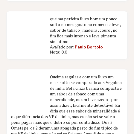
queima perfeita fluxo bom um pouco
solto no meu gosto no comeco e leve ,
sabor de tabaco , madeira , couro , no
fim fica mais intenso e leve pimenta
sim otimo
Avaliado por:
Paulo Bortolo
Nota:
8.0
Queima regular e com um fluxo um
mais solto se comparado aos Vegafina
de linha. Bela cinza branca compacta e
um sabor de tabaco com uma
mineralidade, ou um leve azedo - por
assim dizer, facilmente detectável. Eu
diria que esse sabor de mineralidade é
o que diferencia dos VF de linha, mas eu não sei se vale a
pena pagar mais que o dobro só por conta disso. Dos 2
Ometepe, os 2 deram uma apagada perto do fim típico de
um VF de linha, mas não sei se foi azar. Acendi de novo e