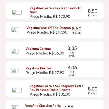
Vegafina Fortaleza 2 Reposado 10
8,50
anos
(1 aval.)
Preço Médio: R$ 122,90
8,50
Vegafina Year Of The Dragon
Preço Médio: R$ 147,90
(1 aval.)
8,35
Vegafina Corona
Preço Médio: R$ 56,90
(37
aval.)
8,06
VegaFina Puritos
Preço Médio: R$ 27,90
(11
aval.)
Vegafina Fortaleza 2 Magnum Extra
8,00
Box Pressed Doble Capote
(1 aval.)
Preço Médio: R$ 101,90
7,86
Vegafina Classico Perla