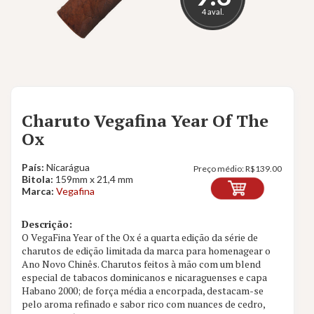
4 aval.
Charuto Vegafina Year Of The
Ox
País:
Nicarágua
Preço médio:
R$
139.00
Bitola:
159mm x 21,4 mm
Marca:
Vegafina
Descrição:
O VegaFina Year of the Ox é a quarta edição da série de
charutos de edição limitada da marca para homenagear o
Ano Novo Chinês. Charutos feitos à mão com um blend
especial de tabacos dominicanos e nicaraguenses e capa
Habano 2000; de força média a encorpada, destacam-se
pelo aroma refinado e sabor rico com nuances de cedro,