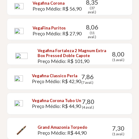
8,35
Vegafina Corona
Preço Médio: R$ 56,90
(37
aval.)
8,06
VegaFina Puritos
Preço Médio: R$ 27,90
(11
aval.)
Vegafina Fortaleza 2 Magnum Extra
8,00
Box Pressed Doble Capote
(1 aval.)
Preço Médio: R$ 101,90
7,86
Vegafina Classico Perla
Preço Médio: R$ 42,90
(7 aval.)
7,80
Vegafina Corona Tubo Un
Preço Médio: R$ 44,90
(4 aval.)
7,30
Grand Amazonia Torpedo
Preço Médio: R$ 44,90
(1 aval.)