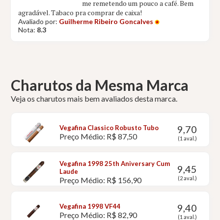
me remetendo um pouco a café. Bem
agradável. Tabaco pra comprar de caixa!
Avaliado por:
Guilherme Ribeiro Goncalves
Nota:
8.3
Charutos da Mesma Marca
Veja os charutos mais bem avaliados desta marca.
9,70
Vegafina Classico Robusto Tubo
Preço Médio: R$ 87,50
(1 aval.)
Vegafina 1998 25th Aniversary Cum
9,45
Laude
(2 aval.)
Preço Médio: R$ 156,90
9,40
Vegafina 1998 VF44
Preço Médio: R$ 82,90
(1 aval.)