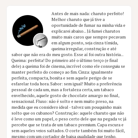
Antes de mais nada: charuto perfeito!
Melhor charuto que já tive a
oportunidade de fumar na minha vida e
explicarei abaixo... Já fumei charutos
muito mais caros que sempre pecavam
em algum ponto, seja cinza tímida,
queima irregular, construção e até
sabor que não era do meu gosto. Esse aí foi outra história...
Queima: perfeita! Do primeiro até o último terço (e final
dele) a queima foi de cinema, incrível como ele conseguiu se
manter perfeito do começo ao fim. Cinza: igualmente
perfeita, compacta, bonita e sem aquele perigo de se
esfarelar toda hora. Sabor: sem igual! Muito a preferência
pessoal de cada um, mas a fortaleza certa, um tabaco
envelhecido, aquele gosto de chocolate amargo no final,
sensacional. Fluxo: não é solto e nem muito preso, na
medida que eu considero ideal - talvez um pouquinho mais
solto que os cubanos? Construção: aquele charuto que não
é leve como um papel, o peso certo dele que na pegada vc já
percebe que se trata de um tabaco premium. Capa escura e
sem aqueles veios saltados. O corte também foi muito fácil,
mesmo com um cortador de baixa qualidade que tenho.