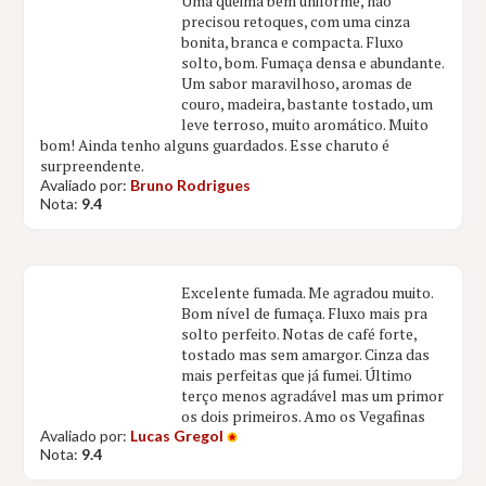
Uma queima bem uniforme, não
precisou retoques, com uma cinza
bonita, branca e compacta. Fluxo
solto, bom. Fumaça densa e abundante.
Um sabor maravilhoso, aromas de
couro, madeira, bastante tostado, um
leve terroso, muito aromático. Muito
bom! Ainda tenho alguns guardados. Esse charuto é
surpreendente.
Avaliado por:
Bruno Rodrigues
Nota:
9.4
Excelente fumada. Me agradou muito.
Bom nível de fumaça. Fluxo mais pra
solto perfeito. Notas de café forte,
tostado mas sem amargor. Cinza das
mais perfeitas que já fumei. Último
terço menos agradável mas um primor
os dois primeiros. Amo os Vegafinas
Avaliado por:
Lucas Gregol
Nota:
9.4