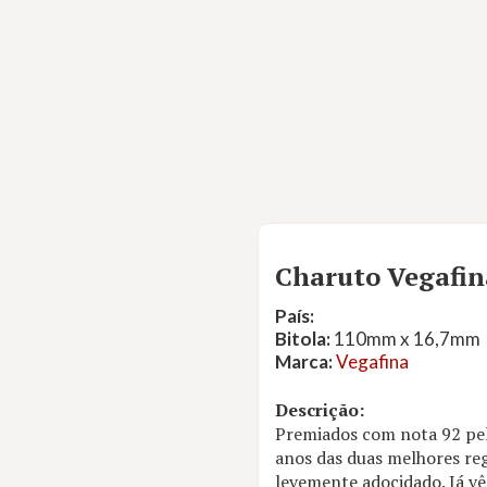
Charuto Vegafin
País:
Bitola:
110mm x 16,7mm
Marca:
Vegafina
Descrição:
Premiados com nota 92 pel
anos das duas melhores reg
levemente adocidado. Já v