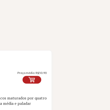
Preço médio:
R$
50.90
bacos maturados por quatro
za média e paladar