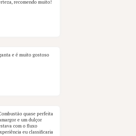
erteza, recomendo muito!
ganta e é muito gostoso
. Combustão quase perfeita
 amargor e um dulçor
estava com o fluxo
periência eu classificaria