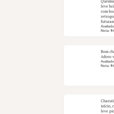
Queima
leve br
com boa
retrogo
futuram
Avaliado
Nota:
9.
Bom cha
Adoro v
Avaliado
Nota:
9.
Charuti
início,
leve pi