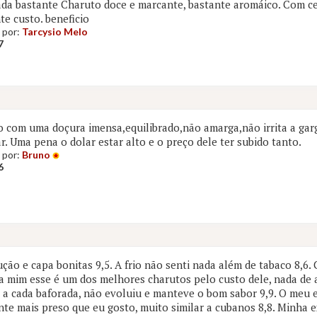
da bastante Charuto doce e marcante, bastante aromáico. Com c
te custo. beneficio
 por:
Tarcysio Melo
7
 com uma doçura imensa,equilibrado,não amarga,não irrita a gar
r. Uma pena o dolar estar alto e o preço dele ter subido tanto.
 por:
Bruno
6
ção e capa bonitas 9,5. A frio não senti nada além de tabaco 8,6
ra mim esse é um dos melhores charutos pelo custo dele, nada de
l a cada baforada, não evoluiu e manteve o bom sabor 9,9. O meu 
te mais preso que eu gosto, muito similar a cubanos 8,8. Minha ex