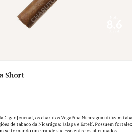
Nota
8.6
33 aval.
a Short
a Cigar Journal, os charutos VegaFina Nicaragua utilizam ta
iões de tabaco da Nicarágua: Jalapa e Estelí. Possuem fortale
êm se tornando um grande sucesso entre os aficionados.