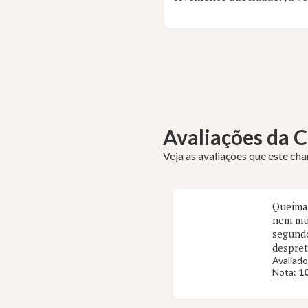
Avaliações da
Veja as avaliações que este ch
Queima 
nem mui
segundo
despret
Avaliado
Nota:
10