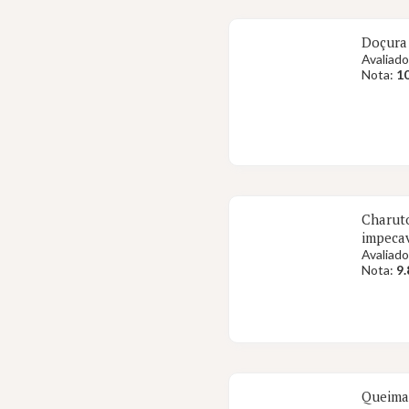
Doçura 
Avaliado
Nota:
10
Charuto
impecav
Avaliado
Nota:
9.
Queima.