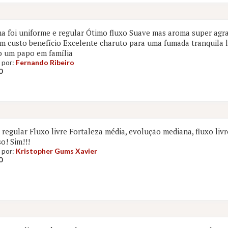
a foi uniforme e regular Ótimo fluxo Suave mas aroma super agr
m custo benefício Excelente charuto para uma fumada tranquila 
o um papo em família
 por:
Fernando Ribeiro
0
regular Fluxo livre Fortaleza média, evolução mediana, fluxo liv
o! Sim!!!
 por:
Kristopher Gums Xavier
0