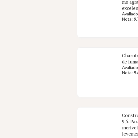
me agra
excelen
Avaliado
Nota:
9.
Charuto
de fuma
Avaliado
Nota:
9.
Constru
9,5. Pa
incríve
levemen