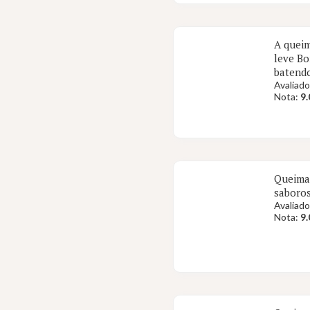
A queim
leve Bo
batend
Avaliado
Nota:
9.
Queima 
saboros
Avaliado
Nota:
9.