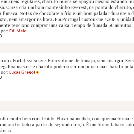
 em anéis regulares, charuto nunca se apagou mesmo estando n
isa. Cinza cria um bom montezinho Everest, na ponta do charuto, 
 fumaça. Notas de chocolate a frio e um bom paladar durante a 
sto, nem amargor na boca. Em Portugal custou-me 4.20€ a unida
ente tenciono comprar uma caixa. Tempo de fumada 30 minutos.
 por:
Edi Melo
0
ruto. Fortaleza suave. Bom volume de fumaça, sem amargor. Sem
egafina mas esse charuto poderia ser um pouco mais barato pela 
 por:
Lucas Gregol
0
nho muito bem construído. Fluxo na medida, com queima ótima e 
 com um tostado a partir do segundo terço. É um ótimo tabaco, a
cância.