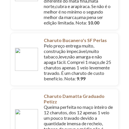
diferente do mata fina,mata
norte,cubra e arapiraca. Se não é o
melhor é no mínimo o segundo
melhor da marca,uma pena ser
edição limitada. Nota:
10.00
Charuto Bucanero's SF Perlas
Pelo preço entrega muito,
construção impecável,muito
tabaco,leve,não amarga e não
apaga fácil. Comprei 1 maço,de 25
charutos apenas 1 veio levemente
travado. É um charuto de custo
benefício. Nota:
9.99
Charuto Damatta Graduado
Petizz
Queima perfeita no maço inteiro de
12 charutos, dos 12 apenas 1 veio
um pouco travado devido a
quantidade imensa de recheio,
tabaco de suave a médio,não é