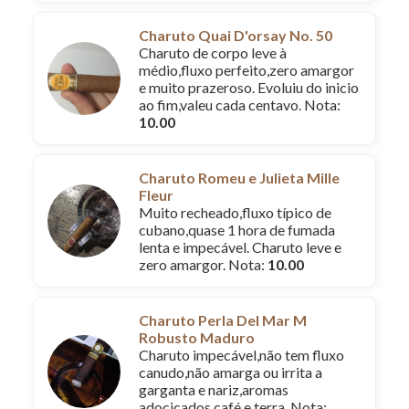
Charuto Quai D'orsay No. 50
Charuto de corpo leve à
médio,fluxo perfeito,zero amargor
e muito prazeroso. Evoluiu do inicio
ao fim,valeu cada centavo. Nota:
10.00
Charuto Romeu e Julieta Mille
Fleur
Muito recheado,fluxo típico de
cubano,quase 1 hora de fumada
lenta e impecável. Charuto leve e
zero amargor. Nota:
10.00
Charuto Perla Del Mar M
Robusto Maduro
Charuto impecável,não tem fluxo
canudo,não amarga ou irrita a
garganta e nariz,aromas
adocicados,café e terra. Nota: