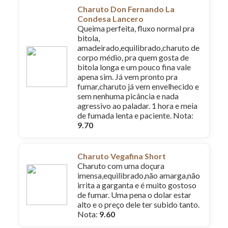
Charuto Don Fernando La
Condesa Lancero
Queima perfeita, fluxo normal pra
bitola,
amadeirado,equilibrado,charuto de
corpo médio, pra quem gosta de
bitola longa e um pouco fina vale
apena sim. Já vem pronto pra
fumar,charuto já vem envelhecido e
sem nenhuma picância e nada
agressivo ao paladar. 1 hora e meia
de fumada lenta e paciente. Nota:
9.70
Charuto Vegafina Short
Charuto com uma doçura
imensa,equilibrado,não amarga,não
irrita a garganta e é muito gostoso
de fumar. Uma pena o dolar estar
alto e o preço dele ter subido tanto.
Nota:
9.60