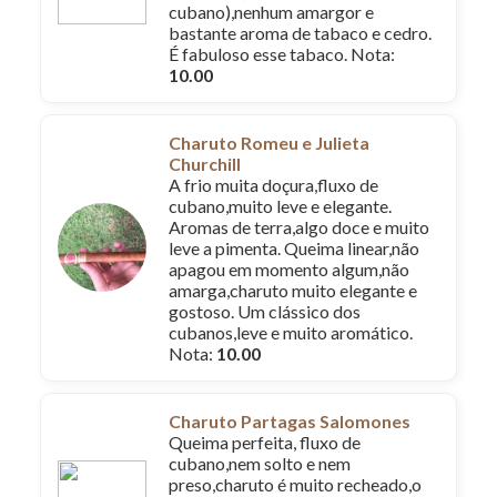
cubano),nenhum amargor e
bastante aroma de tabaco e cedro.
É fabuloso esse tabaco. Nota:
10.00
Charuto Romeu e Julieta
Churchill
A frio muita doçura,fluxo de
cubano,muito leve e elegante.
Aromas de terra,algo doce e muito
leve a pimenta. Queima linear,não
apagou em momento algum,não
amarga,charuto muito elegante e
gostoso. Um clássico dos
cubanos,leve e muito aromático.
Nota:
10.00
Charuto Partagas Salomones
Queima perfeita, fluxo de
cubano,nem solto e nem
preso,charuto é muito recheado,o