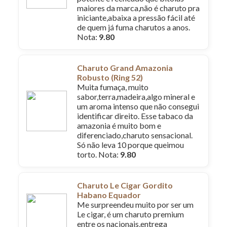
maiores da marca,não é charuto pra
iniciante,abaixa a pressão fácil até
de quem já fuma charutos a anos.
Nota:
9.80
Charuto Grand Amazonia
Robusto (Ring 52)
Muita fumaça, muito
sabor,terra,madeira,algo mineral e
um aroma intenso que não consegui
identificar direito. Esse tabaco da
amazonia é muito bom e
diferenciado,charuto sensacional.
Só não leva 10 porque queimou
torto. Nota:
9.80
Charuto Le Cigar Gordito
Habano Equador
Me surpreendeu muito por ser um
Le cigar, é um charuto premium
entre os nacionais,entrega