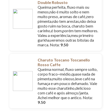
Double Robusto
Queima perfeita, fluxo mais ou
menos,não é muito solto e nem
muito preso, aromas de café,zero
pimenta,não tem arestas,não deixa
gosto ruim na boca, charuto bem
carinho,é bom,porém tem melhores.
Valeu a experiência,meu primeiro
gurkha,veremos outras bitolas da
marca. Nota:
9.50
Charuto Toscano Toscanello
Rosso Caffe
Queima normal, fluxo sempre solto,
corpo fraco~médio,quase nada de
pimenta,muito oleoso,leve café na
fumaça e um pouco defumado. Vale
muito esse charutinho,delicioso
com café e após almoço/janta.
Achei melhor que o antico. Nota:
9.50