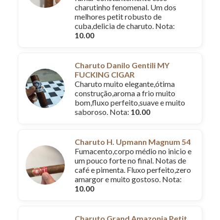
charutinho fenomenal. Um dos
melhores petit robusto de
cuba,delicia de charuto. Nota:
10.00
Charuto Danilo Gentili MY
FUCKING CIGAR
Charuto muito elegante,ótima
construção,aroma a frio muito
bom,fluxo perfeito,suave e muito
saboroso. Nota:
10.00
Charuto H. Upmann Magnum 54
Fumacento,corpo médio no inicio e
um pouco forte no final. Notas de
café e pimenta. Fluxo perfeito,zero
amargor e muito gostoso. Nota:
10.00
Charuto Grand Amazonia Petit