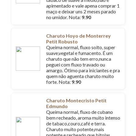
apimentado e vale apena comprar 1
maço e deixar uns 2 meses parado
no umidor. Nota:
9.90
Charuto Hoyo de Monterrey
Petit Robusto
Queima normal, fluxo solto, super
suave,vegetal e fumacento. É um
charuto que não tem erro,nunca
peguei com fluxo travado ou
amargo. Ótimo para iniciantes e pra
quem não aguenta charuto muito
forte. Nota:
9.90
Charuto Montecristo Petit
Edmundo
Queima normal, fluxo de cubano
bem recheado, aroma muito intenso
de tabaco,couro,café e terra.
Charuto muito potente,mais
potente e recheado que bitolas