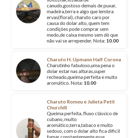
canudo,gostoso demais de puxar,
madeira,terra e algo que lembra
ervas(floral), charuto caro por
causa do dolar alto, quem tem
condições pode comprar sem
medo,de caixa mesmo sem dó que
não vai se arrepender. Nota:
10.00
Charuto H. Upmann Half Corona
Charutinho fabuloso,uma pena o
dolar estar nas alturas,super
recheado,queima perfeita e muito
aromático. Nota:
10.00
Charuto Romeu e Julieta Petit
Churchill
Queima perfeita, fluxo clássico de
cubano, muito
aromático,terra,tabaco e muito
sedoso, com o dolar alto fica dificil
fumar constantemente esse