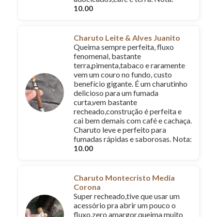
10.00
Charuto Leite & Alves Juanito
Queima sempre perfeita, fluxo
fenomenal, bastante
terra,pimenta,tabaco e raramente
vem um couro no fundo, custo
benefício gigante. É um charutinho
delicioso para um fumada
curta,vem bastante
recheado,construção é perfeita e
cai bem demais com café e cachaça.
Charuto leve e perfeito para
fumadas rápidas e saborosas. Nota:
10.00
Charuto Montecristo Media
Corona
Super recheado,tive que usar um
acessório pra abrir um pouco o
fluxo,zero amargor,queima muito