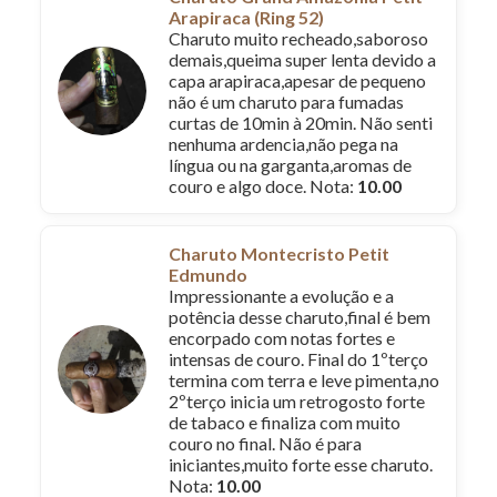
Arapiraca (Ring 52)
Charuto muito recheado,saboroso
demais,queima super lenta devido a
capa arapiraca,apesar de pequeno
não é um charuto para fumadas
curtas de 10min à 20min. Não senti
nenhuma ardencia,não pega na
língua ou na garganta,aromas de
couro e algo doce. Nota:
10.00
Charuto Montecristo Petit
Edmundo
Impressionante a evolução e a
potência desse charuto,final é bem
encorpado com notas fortes e
intensas de couro. Final do 1ºterço
termina com terra e leve pimenta,no
2ºterço inicia um retrogosto forte
de tabaco e finaliza com muito
couro no final. Não é para
iniciantes,muito forte esse charuto.
Nota:
10.00