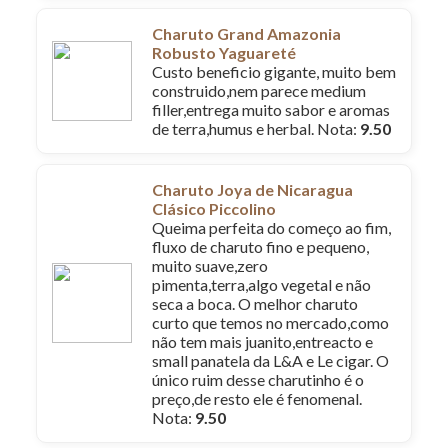
Charuto Grand Amazonia
Robusto Yaguareté
Custo beneficio gigante, muito bem
construido,nem parece medium
filler,entrega muito sabor e aromas
de terra,humus e herbal. Nota:
9.50
Charuto Joya de Nicaragua
Clásico Piccolino
Queima perfeita do começo ao fim,
fluxo de charuto fino e pequeno,
muito suave,zero
pimenta,terra,algo vegetal e não
seca a boca. O melhor charuto
curto que temos no mercado,como
não tem mais juanito,entreacto e
small panatela da L&A e Le cigar. O
único ruim desse charutinho é o
preço,de resto ele é fenomenal.
Nota:
9.50