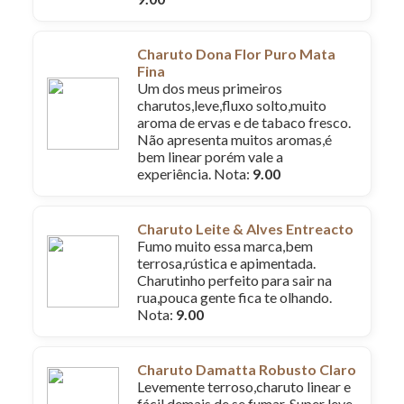
Charuto Dona Flor Puro Mata
Fina
Um dos meus primeiros
charutos,leve,fluxo solto,muito
aroma de ervas e de tabaco fresco.
Não apresenta muitos aromas,é
bem linear porém vale a
experiência. Nota:
9.00
Charuto Leite & Alves Entreacto
Fumo muito essa marca,bem
terrosa,rústica e apimentada.
Charutinho perfeito para sair na
rua,pouca gente fica te olhando.
Nota:
9.00
Charuto Damatta Robusto Claro
Levemente terroso,charuto linear e
fácil demais de se fumar. Super leve.