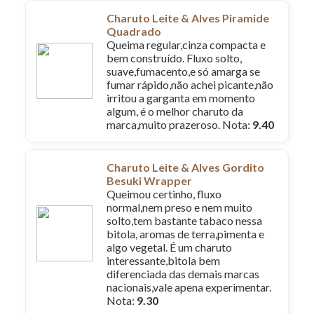
Charuto Leite & Alves Piramide
Quadrado
Queima regular,cinza compacta e
bem construído. Fluxo solto,
suave,fumacento,e só amarga se
fumar rápido,não achei picante,não
irritou a garganta em momento
algum, é o melhor charuto da
marca,muito prazeroso. Nota:
9.40
Charuto Leite & Alves Gordito
Besuki Wrapper
Queimou certinho, fluxo
normal,nem preso e nem muito
solto,tem bastante tabaco nessa
bitola, aromas de terra,pimenta e
algo vegetal. É um charuto
interessante,bitola bem
diferenciada das demais marcas
nacionais,vale apena experimentar.
Nota:
9.30