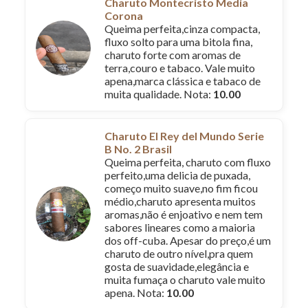
Charuto Montecristo Media
Corona
Queima perfeita,cinza compacta,
fluxo solto para uma bitola fina,
charuto forte com aromas de
terra,couro e tabaco. Vale muito
apena,marca clássica e tabaco de
muita qualidade. Nota:
10.00
Charuto El Rey del Mundo Serie
B No. 2 Brasil
Queima perfeita, charuto com fluxo
perfeito,uma delicia de puxada,
começo muito suave,no fim ficou
médio,charuto apresenta muitos
aromas,não é enjoativo e nem tem
sabores lineares como a maioria
dos off-cuba. Apesar do preço,é um
charuto de outro nível,pra quem
gosta de suavidade,elegância e
muita fumaça o charuto vale muito
apena. Nota:
10.00