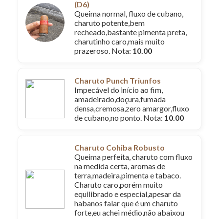
(D6)
Queima normal, fluxo de cubano,
charuto potente,bem
recheado,bastante pimenta preta,
charutinho caro,mais muito
prazeroso. Nota:
10.00
Charuto Punch Triunfos
Impecável do início ao fim,
amadeirado,doçura,fumada
densa,cremosa,zero amargor,fluxo
de cubano,no ponto. Nota:
10.00
Charuto Cohiba Robusto
Queima perfeita, charuto com fluxo
na medida certa, aromas de
terra,madeira,pimenta e tabaco.
Charuto caro,porém muito
equilibrado e especial,apesar da
habanos falar que é um charuto
forte,eu achei médio,não abaixou