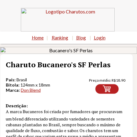
Home
|
Ranking
|
Blog
|
Login
Charuto Bucanero's SF Perlas
País:
Brasil
Preço médio:
R$
18.90
Bitola:
124mm x 18mm
Marca:
Don Blend
Descrição:
A marca Bucaneros foi criada por fumadores que procuravam
um blend diferenciado utilizando variedades de sementes
cubanas plantadas no Brasil, sempre buscando o máximo de
Nota
8.2
qualidade de fluxo, combustão e sabor. Os charutos tem um
perfil de sabor que variam entre suave a médio e apresentam