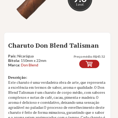
1 aval.
Charuto Don Blend Talisman
País:
Nicarágua
Preço médio:
R$
45.52
Bitola:
150mm x 22mm
Marca:
Don Blend
Descrição:
Este charuto é uma verdadeira obra de arte, que representa
a excelência em termos de sabor, aroma e qualidade. O Don
Blend Talisman é um charuto de corpo médio, com sabores
complexos e notas de café, cacau, pimenta e madeira. O
aroma é delicioso e convidativo, deixando uma sensação
agradável no paladar.O processo de envelhecimento deste
charuto é feito de forma minuciosa, garantindo que o sabor
e o aroma sejam aprimorados com o tempo. Cada charuto é