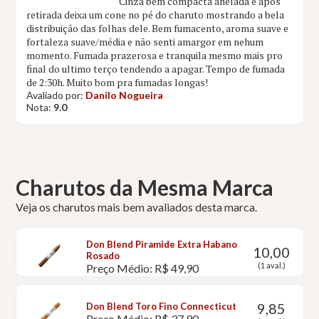
Cinza bem compacta anelada e após
retirada deixa um cone no pé do charuto mostrando a bela
distribuição das folhas dele. Bem fumacento, aroma suave e
fortaleza suave/média e não senti amargor em nehum
momento. Fumada prazerosa e tranquila mesmo mais pro
final do ultimo terço tendendo a apagar. Tempo de fumada
de 2:30h. Muito bom pra fumadas longas!
Avaliado por:
Danilo Nogueira
Nota:
9.0
Charutos da Mesma Marca
Veja os charutos mais bem avaliados desta marca.
Don Blend Piramide Extra Habano
10,00
Rosado
(1 aval.)
Preço Médio: R$ 49,90
9,85
Don Blend Toro Fino Connecticut
Preço Médio: R$ 37,90