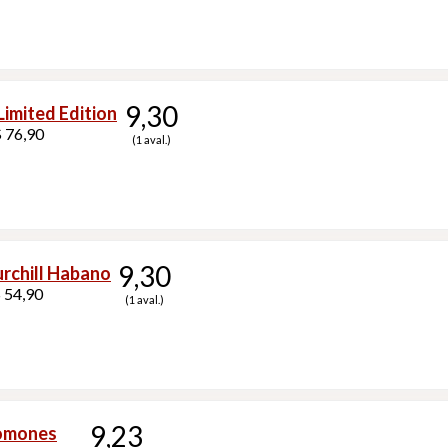
9,30
Limited Edition
 76,90
(1 aval.)
9,30
rchill Habano
 54,90
(1 aval.)
9,23
lomones