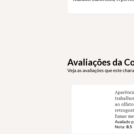
Avaliações da 
Veja as avaliações que este char
Aparência
trabalho
ao olfat
retrogost
fumar met
Avaliado 
Nota:
8.5