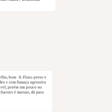
elho, bom - 8. Fluxo preso e
des e com fumaça agressiva
dável, porém um pouco no
o charuto é imenso, dá para