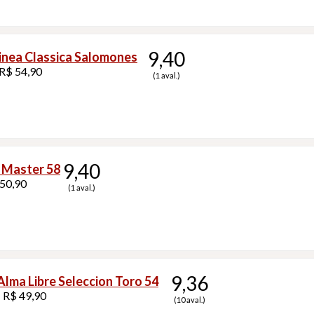
9,40
inea Classica Salomones
R$ 54,90
(1 aval.)
9,40
 Master 58
 50,90
(1 aval.)
9,36
Alma Libre Seleccion Toro 54
 R$ 49,90
(10 aval.)