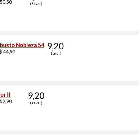
 50,50
(8 aval.)
9,20
busto Nobleza 54
$ 44,90
(1 aval.)
9,20
or II
 52,90
(1 aval.)