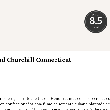
Nota
8.5
1 aval.
d Churchill Connecticut
asileiro, charutos feitos em Honduras mas com as técnicas c
ller, confeccionados com fumo de semente cubana plantada em
 de nuances aromáticas como madeira, couro e café. Um excele