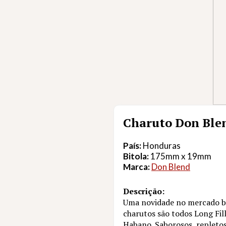
Charuto Don Blen
País:
Honduras
Bitola:
175mm x 19mm
Marca:
Don Blend
Descrição:
Uma novidade no mercado br
charutos são todos Long Fi
Habano. Saborosos, repletos