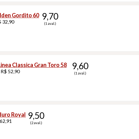
9,70
lden Gordito 60
$ 32,90
(1 aval.)
9,60
inea Classica Gran Toro 58
 R$ 52,90
(1 aval.)
9,50
uro Royal
 62,91
(2 aval.)