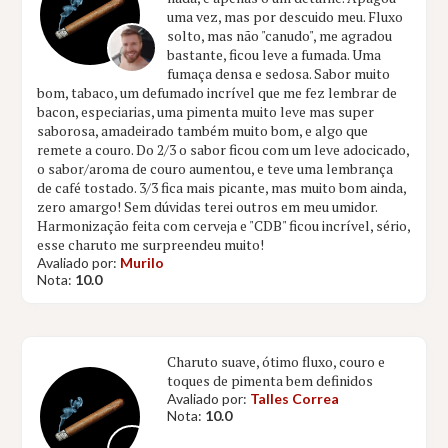
uma vez, mas por descuido meu. Fluxo
solto, mas não "canudo", me agradou
bastante, ficou leve a fumada. Uma
fumaça densa e sedosa. Sabor muito
bom, tabaco, um defumado incrível que me fez lembrar de
bacon, especiarias, uma pimenta muito leve mas super
saborosa, amadeirado também muito bom, e algo que
remete a couro. Do 2/3 o sabor ficou com um leve adocicado,
o sabor/aroma de couro aumentou, e teve uma lembrança
de café tostado. 3/3 fica mais picante, mas muito bom ainda,
zero amargo! Sem dúvidas terei outros em meu umidor.
Harmonização feita com cerveja e "CDB" ficou incrível, sério,
esse charuto me surpreendeu muito!
Avaliado por:
Murilo
Nota:
10.0
Charuto suave, ótimo fluxo, couro e
toques de pimenta bem definidos
Avaliado por:
Talles Correa
Nota:
10.0