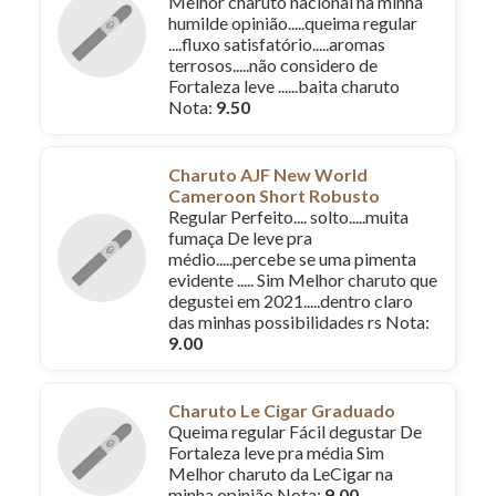
Melhor charuto nacional na minha
humilde opinião.....queima regular
....fluxo satisfatório.....aromas
terrosos.....não considero de
Fortaleza leve ......baita charuto
Nota:
9.50
Charuto AJF New World
Cameroon Short Robusto
Regular Perfeito.... solto.....muita
fumaça De leve pra
médio.....percebe se uma pimenta
evidente ..... Sim Melhor charuto que
degustei em 2021.....dentro claro
das minhas possibilidades rs Nota:
9.00
Charuto Le Cigar Graduado
Queima regular Fácil degustar De
Fortaleza leve pra média Sim
Melhor charuto da LeCigar na
minha opinião Nota:
9.00