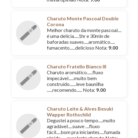
Charuto Monte Pascoal Double
Corona
Melhor charuto da monte pascoal....
é uma delícia.....1hr e 30min de
baforadas suaves.....aromático.....
fumacento......delicioso Nota:
9.00
Charuto Fratello Bianco III
Charuto aromático......fluxo
impecável......muito bem
construído.......leve baunilha
......recomendo...... Nota:
9.00
Charuto Leite & Alves Besuki
Wapper Rothschild
Degustei a pouco tempo.....muito
agradável.....suave ....fluxo
fácil.....bom pra iniciantes.....fumada
rápida ..... excelente charuto Nota: