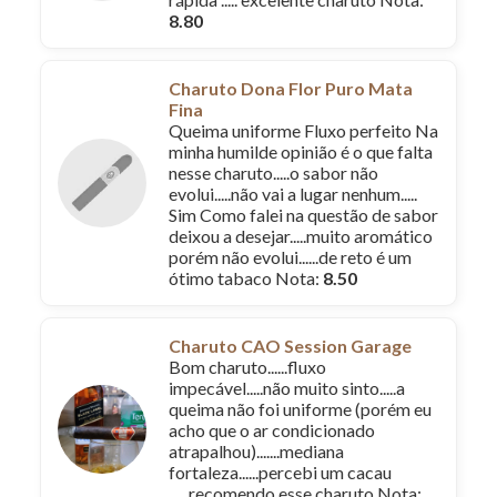
8.80
Charuto Dona Flor Puro Mata
Fina
Queima uniforme Fluxo perfeito Na
minha humilde opinião é o que falta
nesse charuto.....o sabor não
evolui.....não vai a lugar nenhum.....
Sim Como falei na questão de sabor
deixou a desejar.....muito aromático
porém não evolui......de reto é um
ótimo tabaco Nota:
8.50
Charuto CAO Session Garage
Bom charuto......fluxo
impecável.....não muito sinto.....a
queima não foi uniforme (porém eu
acho que o ar condicionado
atrapalhou).......mediana
fortaleza......percebi um cacau
......recomendo esse charuto Nota: