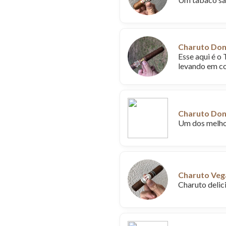
Charuto Don 
Esse aqui é o
levando em co
Charuto Don
Um dos melhor
Charuto Vega
Charuto delic