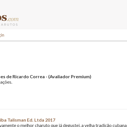
in
ões de Ricardo Correa - (Avaliador Premium)
iações.
ba Talisman Ed. Ltda 2017
tivamente o melhor charuto que já degustei, a velha tradição cuban