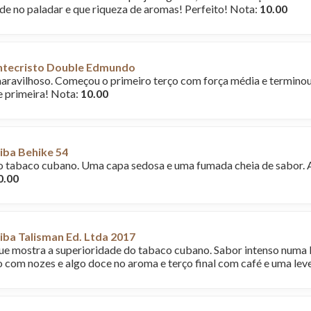
de no paladar e que riqueza de aromas! Perfeito! Nota:
10.00
tecristo Double Edmundo
ravilhoso. Começou o primeiro terço com força média e termino
 primeira! Nota:
10.00
iba Behike 54
o tabaco cubano. Uma capa sedosa e uma fumada cheia de sabor. A
0.00
ba Talisman Ed. Ltda 2017
e mostra a superioridade do tabaco cubano. Sabor intenso numa 
o com nozes e algo doce no aroma e terço final com café e uma lev