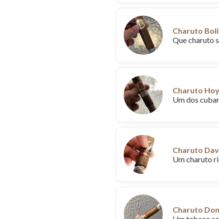
Charuto Boli
Que charuto s
Charuto Hoy
Um dos cubano
Charuto Dav
Um charuto ri
Charuto Don
Um tabaco sab