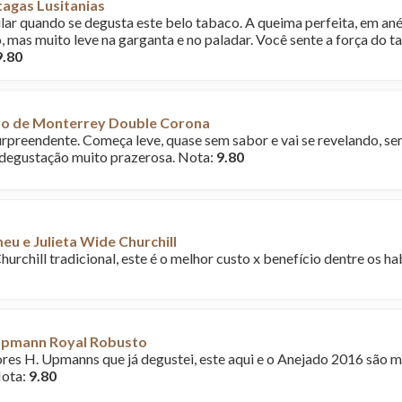
agas Lusitanias
lar quando se degusta este belo tabaco. A queima perfeita, em anéis
, mas muito leve na garganta e no paladar. Você sente a força d
9.80
o de Monterrey Double Corona
preendente. Começa leve, quase sem sabor e vai se revelando, s
degustação muito prazerosa. Nota:
9.80
u e Julieta Wide Churchill
urchill tradicional, este é o melhor custo x benefício dentre os h
Upmann Royal Robusto
es H. Upmanns que já degustei, este aqui e o Anejado 2016 são ma
Nota:
9.80