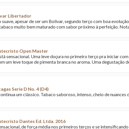
var Libertador
o suave, apesar de ser um Bolivar, segundo terço com boa evolução
tabaco muito bem maturado com sabor próximo à perfeição. Not
tecristo Open Master
stá sensacional. Uma leve doçura no primeiro terço pra iniciar com
om um leve toque de pimenta branca no aroma. Uma degustação de
agas Serie D No. 4 (D4)
continua um clássico. Tabaco saboroso, intenso, cheio de nuances d
ecristo Dantes Ed. Ltda. 2016
nsacional, de força média nos primeiros terços e se intensificando