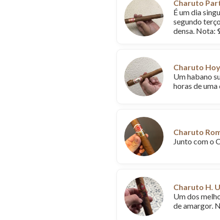
Charuto Part
É um dia singu
segundo terço
densa. Nota:
Charuto Hoy
Um habano sur
horas de uma 
Charuto Rome
Junto com o Ch
Charuto H. 
Um dos melhor
de amargor. 