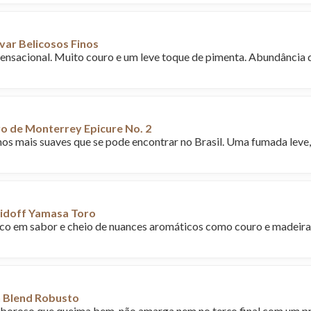
var Belicosos Finos
ensacional. Muito couro e um leve toque de pimenta. Abundância 
o de Monterrey Epicure No. 2
s mais suaves que se pode encontrar no Brasil. Uma fumada leve
idoff Yamasa Toro
co em sabor e cheio de nuances aromáticos como couro e madeira
 Blend Robusto
oroso que queima bem, não amarga nem no terço final com um pr