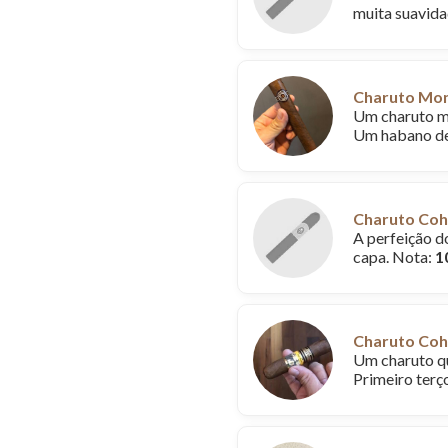
muita suavida
Charuto Mon
Um charuto ma
Um habano de
Charuto Coh
A perfeição d
capa. Nota:
1
Charuto Cohi
Um charuto qu
Primeiro terç