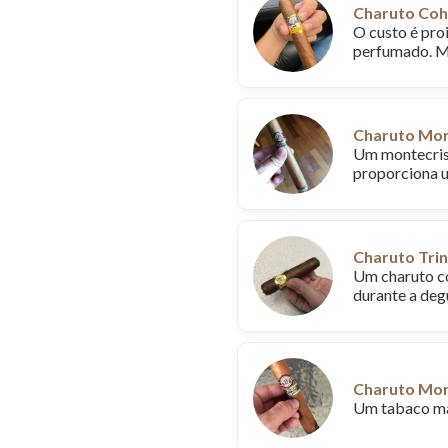
Charuto Coh
O custo é pro
perfumado. M
Charuto Mon
Um montecrist
proporciona 
Charuto Trin
Um charuto co
durante a deg
Charuto Mon
Um tabaco mar