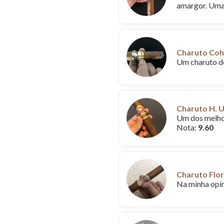
amargor. Uma 
Charuto Coh
Um charuto de
Charuto H. 
Um dos melho
Nota:
9.60
Charuto Flor
Na minha opin