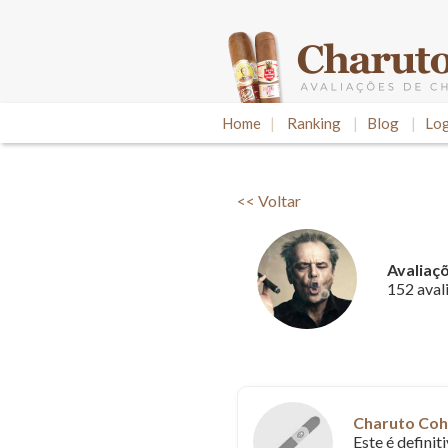
Home
|
Ranking
|
Blog
|
Log
<< Voltar
Avaliaç
152 aval
Charuto Cohi
Este é defini