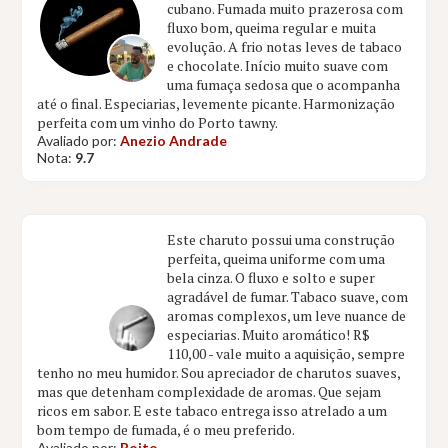
cubano. Fumada muito prazerosa com
fluxo bom, queima regular e muita
evolução. A frio notas leves de tabaco
e chocolate. Início muito suave com
uma fumaça sedosa que o acompanha
até o final. Especiarias, levemente picante. Harmonização
perfeita com um vinho do Porto tawny.
Avaliado por:
Anezio Andrade
Nota:
9.7
Este charuto possui uma construção
perfeita, queima uniforme com uma
bela cinza. O fluxo e solto e super
agradável de fumar. Tabaco suave, com
aromas complexos, um leve nuance de
especiarias. Muito aromático! R$
110,00 - vale muito a aquisição, sempre
tenho no meu humidor. Sou apreciador de charutos suaves,
mas que detenham complexidade de aromas. Que sejam
ricos em sabor. E este tabaco entrega isso atrelado a um
bom tempo de fumada, é o meu preferido.
Avaliado por:
Boito