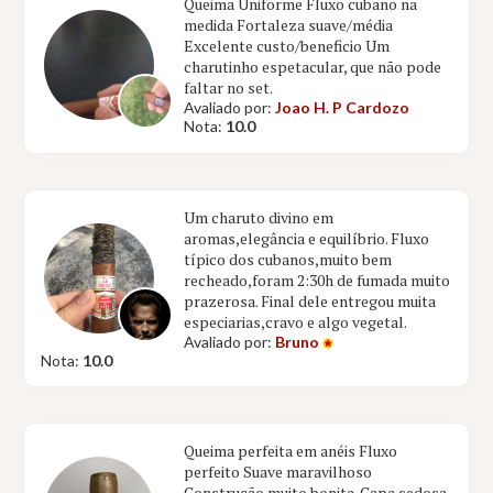
Queima Uniforme Fluxo cubano na
medida Fortaleza suave/média
Excelente custo/beneficio Um
charutinho espetacular, que não pode
faltar no set.
Avaliado por:
Joao H. P Cardozo
Nota:
10.0
Um charuto divino em
aromas,elegância e equilíbrio. Fluxo
típico dos cubanos,muito bem
recheado,foram 2:30h de fumada muito
prazerosa. Final dele entregou muita
especiarias,cravo e algo vegetal.
Avaliado por:
Bruno
Nota:
10.0
Queima perfeita em anéis Fluxo
perfeito Suave maravilhoso
Construção muito bonita. Capa sedosa.