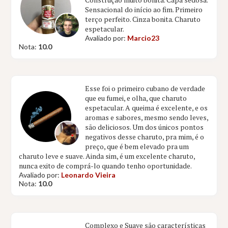
Sensacional do início ao fim. Primeiro
terço perfeito. Cinza bonita. Charuto
espetacular.
Avaliado por:
Marcio23
Nota:
10.0
Esse foi o primeiro cubano de verdade
que eu fumei, e olha, que charuto
espetacular. A queima é excelente, e os
aromas e sabores, mesmo sendo leves,
são deliciosos. Um dos únicos pontos
negativos desse charuto, pra mim, é o
preço, que é bem elevado pra um
charuto leve e suave. Ainda sim, é um excelente charuto,
nunca exito de comprá-lo quando tenho oportunidade.
Avaliado por:
Leonardo Vieira
Nota:
10.0
Complexo e Suave são características