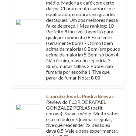
médio. Madeira e café com certo
dulçor. Charuto muito saboroso e
equilibrado, embora sem grandes
destaques. Um dos melhores nessa
faixa de preço. | Meu ranking: 10
Perfeito 9 Incrível (favorito para
qualquer momento) 8 Excelente
(seriamente bom) 7 Ótimo (bem
acima da maioria) 6 Bom (um pouco
acima da maioria) 5 Bom, só bom 4
Não é ruim, mas não repetiria 3
Ruim, muitas falhas 2 Pobre, não
fumaria por escolha 1 Tive que
parar de fumar Nota:
8.00
Charuto Jose L. Piedra Brevas
Review do FLOR DE RAFAEL
GONZALEZ PERLAS (petit
corona): Suave-médio. Muito sabor
e certo dulçor. Queima irregular,
tive que reacender 2x, senão eu
dava 8.5. Vale a pena experimentar.