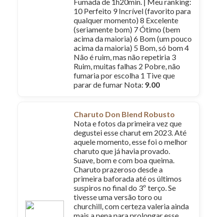
Fumada de 1h20min. | Meu ranking:
10 Perfeito 9 Incrível (favorito para
qualquer momento) 8 Excelente
(seriamente bom) 7 Ótimo (bem
acima da maioria) 6 Bom (um pouco
acima da maioria) 5 Bom, só bom 4
Não é ruim, mas não repetiria 3
Ruim, muitas falhas 2 Pobre, não
fumaria por escolha 1 Tive que
parar de fumar Nota:
9.00
Charuto Don Blend Robusto
Nota e fotos da primeira vez que
degustei esse charut em 2023. Até
aquele momento, esse foi o melhor
charuto que já havia provado.
Suave, bom e com boa queima.
Charuto prazeroso desde a
primeira baforada até os últimos
suspiros no final do 3º terço. Se
tivesse uma versão toro ou
churchill, com certeza valeria ainda
mais a pena para prolongar esse