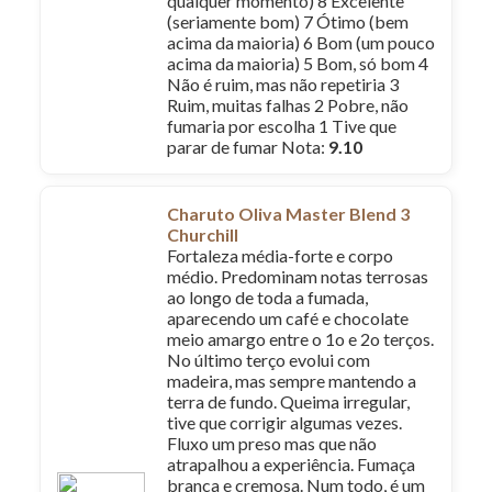
qualquer momento) 8 Excelente
(seriamente bom) 7 Ótimo (bem
acima da maioria) 6 Bom (um pouco
acima da maioria) 5 Bom, só bom 4
Não é ruim, mas não repetiria 3
Ruim, muitas falhas 2 Pobre, não
fumaria por escolha 1 Tive que
parar de fumar Nota:
9.10
Charuto Oliva Master Blend 3
Churchill
Fortaleza média-forte e corpo
médio. Predominam notas terrosas
ao longo de toda a fumada,
aparecendo um café e chocolate
meio amargo entre o 1o e 2o terços.
No último terço evolui com
madeira, mas sempre mantendo a
terra de fundo. Queima irregular,
tive que corrigir algumas vezes.
Fluxo um preso mas que não
atrapalhou a experiência. Fumaça
branca e cremosa. Num todo, é um