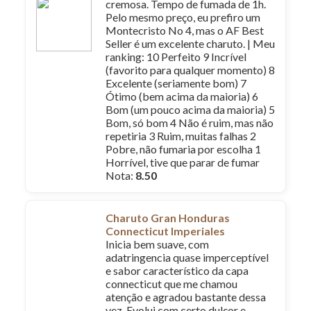
cremosa. Tempo de fumada de 1h.
Pelo mesmo preço, eu prefiro um
Montecristo No 4, mas o AF Best
Seller é um excelente charuto. | Meu
ranking: 10 Perfeito 9 Incrível
(favorito para qualquer momento) 8
Excelente (seriamente bom) 7
Ótimo (bem acima da maioria) 6
Bom (um pouco acima da maioria) 5
Bom, só bom 4 Não é ruim, mas não
repetiria 3 Ruim, muitas falhas 2
Pobre, não fumaria por escolha 1
Horrível, tive que parar de fumar
Nota:
8.50
Charuto Gran Honduras
Connecticut Imperiales
Inicia bem suave, com
adatringencia quase imperceptível
e sabor característico da capa
connecticut que me chamou
atenção e agradou bastante dessa
vez. Evolui com certo dulçor e