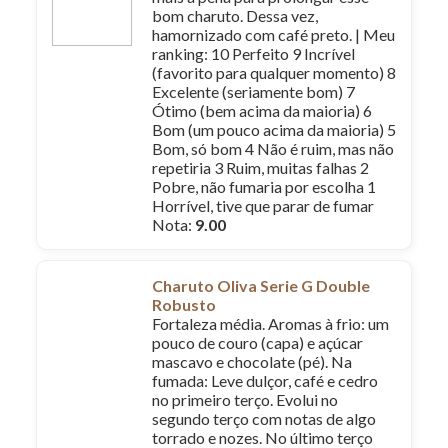
bom charuto. Dessa vez,
hamornizado com café preto. | Meu
ranking: 10 Perfeito 9 Incrível
(favorito para qualquer momento) 8
Excelente (seriamente bom) 7
Ótimo (bem acima da maioria) 6
Bom (um pouco acima da maioria) 5
Bom, só bom 4 Não é ruim, mas não
repetiria 3 Ruim, muitas falhas 2
Pobre, não fumaria por escolha 1
Horrível, tive que parar de fumar
Nota:
9.00
Charuto Oliva Serie G Double
Robusto
Fortaleza média. Aromas à frio: um
pouco de couro (capa) e açúcar
mascavo e chocolate (pé). Na
fumada: Leve dulçor, café e cedro
no primeiro terço. Evolui no
segundo terço com notas de algo
torrado e nozes. No último terço