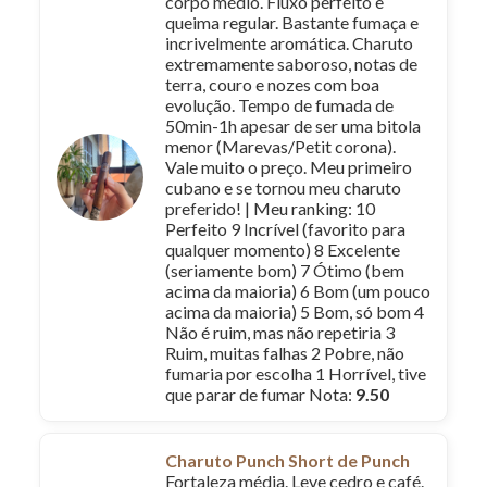
corpo médio. Fluxo perfeito e
queima regular. Bastante fumaça e
incrivelmente aromática. Charuto
extremamente saboroso, notas de
terra, couro e nozes com boa
evolução. Tempo de fumada de
50min-1h apesar de ser uma bitola
menor (Marevas/Petit corona).
Vale muito o preço. Meu primeiro
cubano e se tornou meu charuto
preferido! | Meu ranking: 10
Perfeito 9 Incrível (favorito para
qualquer momento) 8 Excelente
(seriamente bom) 7 Ótimo (bem
acima da maioria) 6 Bom (um pouco
acima da maioria) 5 Bom, só bom 4
Não é ruim, mas não repetiria 3
Ruim, muitas falhas 2 Pobre, não
fumaria por escolha 1 Horrível, tive
que parar de fumar Nota:
9.50
Charuto Punch Short de Punch
Fortaleza média. Leve cedro e café.