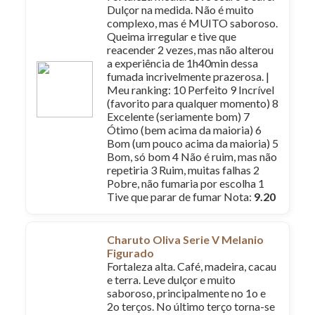
Dulçor na medida. Não é muito
complexo, mas é MUITO saboroso.
Queima irregular e tive que
reacender 2 vezes, mas não alterou
a experiência de 1h40min dessa
fumada incrivelmente prazerosa. |
Meu ranking: 10 Perfeito 9 Incrível
(favorito para qualquer momento) 8
Excelente (seriamente bom) 7
Ótimo (bem acima da maioria) 6
Bom (um pouco acima da maioria) 5
Bom, só bom 4 Não é ruim, mas não
repetiria 3 Ruim, muitas falhas 2
Pobre, não fumaria por escolha 1
Tive que parar de fumar Nota:
9.20
Charuto Oliva Serie V Melanio
Figurado
Fortaleza alta. Café, madeira, cacau
e terra. Leve dulçor e muito
saboroso, principalmente no 1o e
2o terços. No último terço torna-se