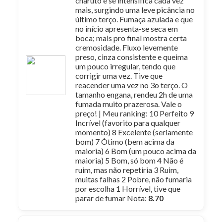
charuto e se intensifica cada vez
mais, surgindo uma leve picância no
último terço. Fumaça azulada e que
no início apresenta-se seca em
boca; mais pro final mostra certa
cremosidade. Fluxo levemente
preso, cinza consistente e queima
um pouco irregular, tendo que
corrigir uma vez. Tive que
reacender uma vez no 3o terço. O
tamanho engana, rendeu 2h de uma
fumada muito prazerosa. Vale o
preço! | Meu ranking: 10 Perfeito 9
Incrível (favorito para qualquer
momento) 8 Excelente (seriamente
bom) 7 Ótimo (bem acima da
maioria) 6 Bom (um pouco acima da
maioria) 5 Bom, só bom 4 Não é
ruim, mas não repetiria 3 Ruim,
muitas falhas 2 Pobre, não fumaria
por escolha 1 Horrível, tive que
parar de fumar Nota:
8.70