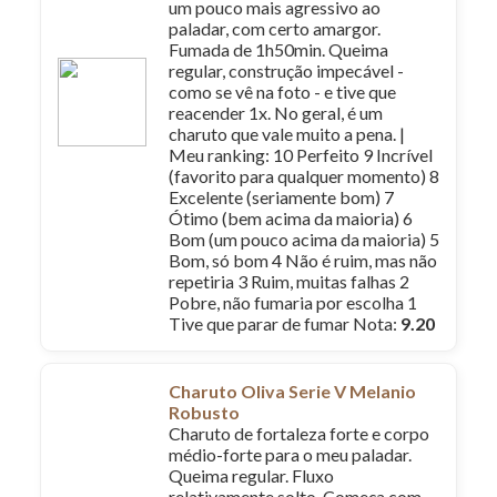
um pouco mais agressivo ao
paladar, com certo amargor.
Fumada de 1h50min. Queima
regular, construção impecável -
como se vê na foto - e tive que
reacender 1x. No geral, é um
charuto que vale muito a pena. |
Meu ranking: 10 Perfeito 9 Incrível
(favorito para qualquer momento) 8
Excelente (seriamente bom) 7
Ótimo (bem acima da maioria) 6
Bom (um pouco acima da maioria) 5
Bom, só bom 4 Não é ruim, mas não
repetiria 3 Ruim, muitas falhas 2
Pobre, não fumaria por escolha 1
Tive que parar de fumar Nota:
9.20
Charuto Oliva Serie V Melanio
Robusto
Charuto de fortaleza forte e corpo
médio-forte para o meu paladar.
Queima regular. Fluxo
relativamente solto. Começa com