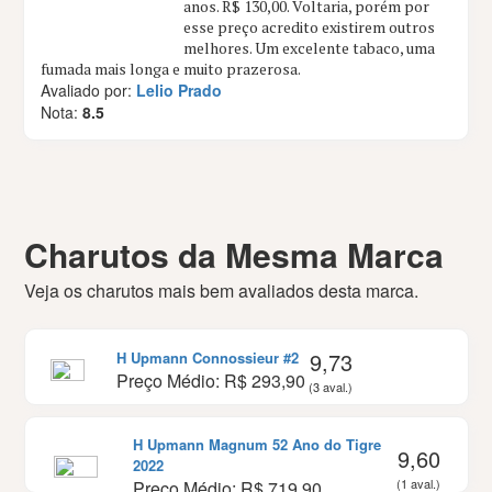
anos. R$ 130,00. Voltaria, porém por
esse preço acredito existirem outros
melhores. Um excelente tabaco, uma
fumada mais longa e muito prazerosa.
Avaliado por:
Lelio Prado
Nota:
8.5
Charutos da Mesma Marca
Veja os charutos mais bem avaliados desta marca.
9,73
H Upmann Connossieur #2
Preço Médio: R$ 293,90
(3 aval.)
H Upmann Magnum 52 Ano do Tigre
9,60
2022
(1 aval.)
Preço Médio: R$ 719,90