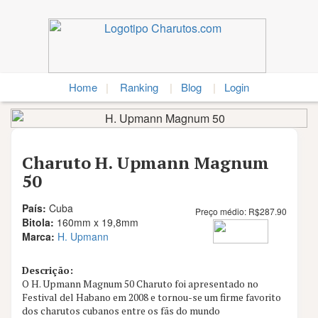
Home
|
Ranking
|
Blog
|
Login
Charuto H. Upmann Magnum
50
País:
Cuba
Preço médio:
R$
287.90
Bitola:
160mm x 19,8mm
Marca:
H. Upmann
Descrição:
O H. Upmann Magnum 50 Charuto foi apresentado no
Nota
Festival del Habano em 2008 e tornou-se um firme favorito
9.3
dos charutos cubanos entre os fãs do mundo