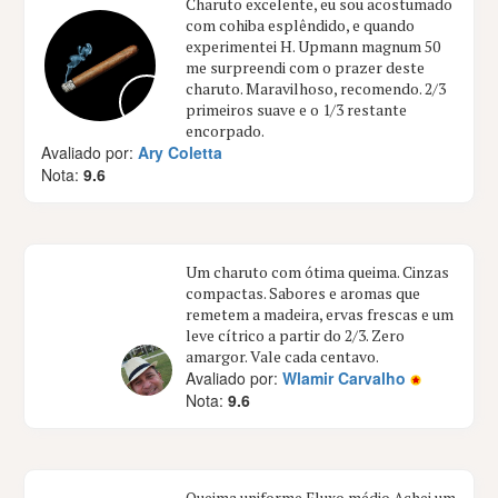
Charuto excelente, eu sou acostumado
com cohiba esplêndido, e quando
experimentei H. Upmann magnum 50
me surpreendi com o prazer deste
charuto. Maravilhoso, recomendo. 2/3
primeiros suave e o 1/3 restante
encorpado.
Avaliado por:
Ary Coletta
Nota:
9.6
Um charuto com ótima queima. Cinzas
compactas. Sabores e aromas que
remetem a madeira, ervas frescas e um
leve cítrico a partir do 2/3. Zero
amargor. Vale cada centavo.
Avaliado por:
Wlamir Carvalho
Nota:
9.6
Queima uniforme Fluxo médio Achei um