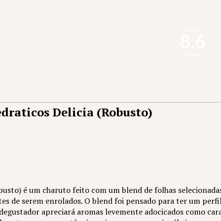
Nota
8.6
25 aval.
draticos Delicia (Robusto)
obusto) é um charuto feito com um blend de folhas selecionada
es de serem enrolados. O blend foi pensado para ter um perfil
 degustador apreciará aromas levemente adocicados como cara