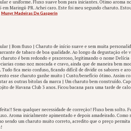
ular e uniforme. Fluxo suave bom para iniciantes. Ótimo aroma 
 em Maringá-PR. Achei caro. Este foi meu segundo charuto. Estou 
:
Munyr Madeiras De Gasperin
lar | Bom fluxo | Charuto de início suave e sem muita personali
rcante de tabaco de boa qualidade. Ao longo da degustação ele 
 charuto é bem redondo e prazeroso, legitimando o nome Delícia 
ciarias como noz moscada e cravo, ainda que de maneira bem mod
. Tudo fica meio confuso, ficando difícil de dividir os sabores e a
nto esse charuto ganhe muito | Custo/benefício ótimo. Assim co
tar as outras bitolas da marca | Um charuto bem construído. Cap
ito de Havana Club 3 anos. Ficou bacana para uma tarde de calo
eita!! Sem qualquer necessidade de correção! Fluxo bem solto. F
luxo. Aroma inicialmente apimentado e depois amadeirado. Como 
o sendo um charuto muito correto, acredito que o preço permita
!