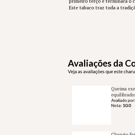
primeiro terço e terminará o
Este tabaco traz toda a tradi
Avaliações da 
Veja as avaliações que este char
Queima exem
equilibrado
Avaliado por
Nota:
10.0
Charuto for