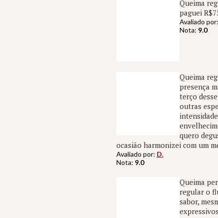
Queima reg
paguei R$75
Avaliado por
Nota:
9.0
Queima regu
presença ma
terço desse
outras espe
intensidade
envelhecime
quero degus
ocasião harmonizei com um moj
Avaliado por:
D.
Nota:
9.0
Queima perf
regular o f
sabor, mesm
expressivos