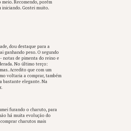
no meio. Recomendo, porém
iniciando. Gostei muito.
dade, dou destaque para a
vai ganhando peso. O segundo
– notas de pimenta do reino e
erada. No último terço:
romas. Acredito que com um
mo voltaria a comprar, também
a bastante elegante. Na
r.
umei furando o charuto, para
não há muita evolução do
 comprar charutos mais