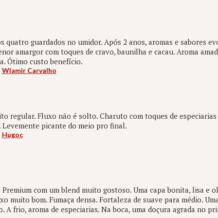
os quatro guardados no umidor. Após 2 anos, aromas e sabores e
enor amargor com toques de cravo, baunilha e cacau. Aroma amad
a. Ótimo custo benefício.
:
Wlamir Carvalho
o regular. Fluxo não é solto. Charuto com toques de especiarias d
 Levemente picante do meio pro final.
:
Hugoc
Premium com um blend muito gostoso. Uma capa bonita, lisa e ol
uxo muito bom. Fumaça densa. Fortaleza de suave para médio. Uma 
o. A frio, aroma de especiarias. Na boca, uma doçura agrada no pri