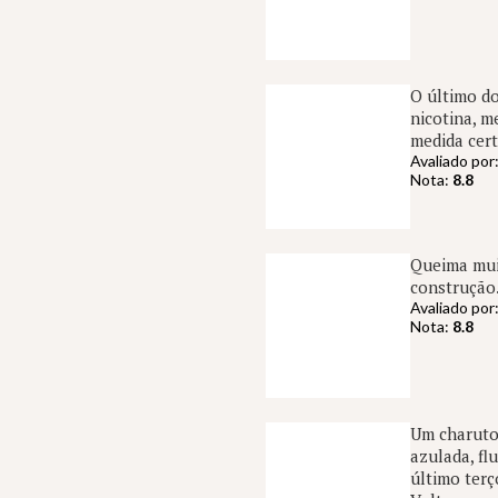
O último d
nicotina, m
medida cert
Avaliado por
Nota:
8.8
Queima muit
construção.
Avaliado por
Nota:
8.8
Um charuto 
azulada, fl
último terç