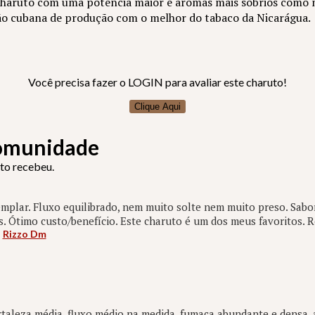
 charuto com uma potência maior e aromas mais sóbrios como 
ção cubana de produção com o melhor do tabaco da Nicarágua.
Você precisa fazer o LOGIN para avaliar este charuto!
Clique Aqui
Comunidade
uto recebeu.
plar. Fluxo equilibrado, nem muito solte nem muito preso. Sabo
s. Ótimo custo/benefício. Este charuto é um dos meus favoritos.
:
Rizzo Dm
taleza média, fluxo médio na medida, fumaça abundante e densa, 