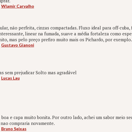
prar.
:
Wlamir Carvalho
lar, não perfeita, cinzas compactadas. Fluxo ideal para off-cuba, 
nteressante, linear na fumada, suave a média fortaleza como esp
ito, mas pelo preço prefiro muito mais os Pichardo, por exemplo.
:
Gustavo Gianoni
as sem prejudicar Solto mas agradável
:
Lucas Lau
boa e capa muito bonita. Por outro lado, achei um sabor meio se
, nao compraria novamente.
:
Bruno Seixas