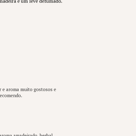
madeira e um leve defumado.
r e aroma muito gostosos e
 Recomendo.
aroma amadeirado, herbal,