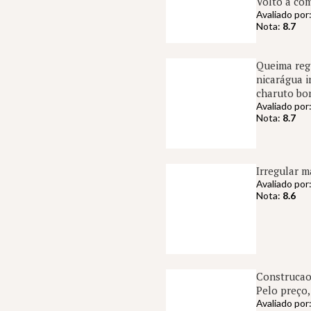
Volto a com
Avaliado por
Nota:
8.7
Queima regu
nicarágua i
charuto bon
Avaliado por
Nota:
8.7
Irregular m
Avaliado por
Nota:
8.6
Construcao 
Pelo preço
Avaliado por