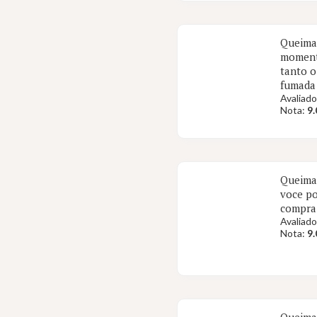
Queima 
momento
tanto o
fumada
Avaliado
Nota:
9.
Queima 
voce po
compra
Avaliado
Nota:
9.