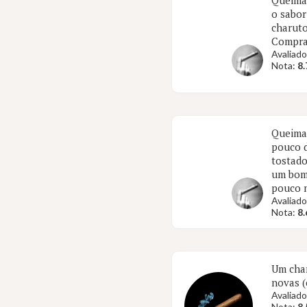
Queima 
o sabor
charuto
Comprar
Avaliado
Nota:
8.
Queima 
pouco d
tostado
um bom 
pouco 
Avaliado
Nota:
8.
Um char
novas 
Avaliado
Nota:
8.