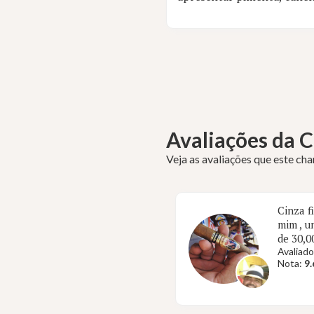
Avaliações da
Veja as avaliações que este ch
Cinza f
mim , u
de 30,0
Avaliado
Nota:
9.