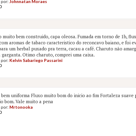
 por:
Johnnatan Moraes
0
 muito bem construido, capa oleosa. Fumada em torno de 1h, fluxo
 com aromas de tabaco caracteristico do reconcavo baiano, e foi 
para um herbal puxado pra terra, cacau a café. Charuto não amar
 garganta. Otimo charuto, comprei uma caixa.
 por:
Kelvin Sabariego Passarini
0
bem uniforma Fluxo muito bom do inicio ao fim Fortaleza suave
io bom. Vale muito a pena
 por:
Mrtonooka
0