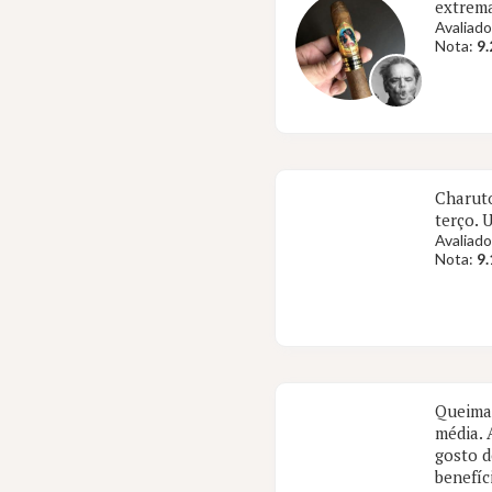
extrem
Avaliado
Nota:
9.
Charuto
terço.
Avaliado
Nota:
9.
Queima 
média. 
gosto d
benefíc