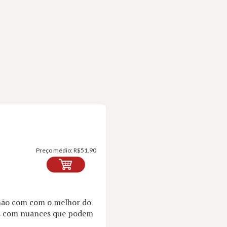
Preço médio:
R$
51.90
 mão com com o melhor do
os com nuances que podem