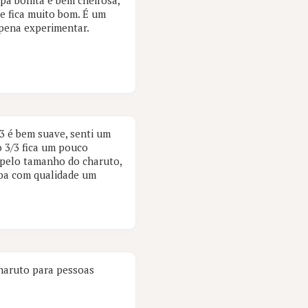
apa bonita e bem cheirosa,
e fica muito bom. É um
 pena experimentar.
/3 é bem suave, senti um
o 3/3 fica um pouco
o pelo tamanho do charuto,
uba com qualidade um
haruto para pessoas