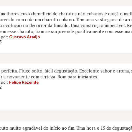
melhores custo benefício de charutos não cubanos é quiçá o mel
parecido com o de um charuto cubano. Tem uma vasta gama de aro
 evolução no decorrer da fumado. Uma construção impecável. R
rem esse charuto, iram se surpreende positivamente com esse ma
 por:
Gustavo Araújo
5
perfeita. Fluxo solto, fácil degustação. Excelente sabor e aroma,
ia novamente com certeza. Bom para iniciantes.
 por:
Felipe Rezende
2
uto muito agradável do início ao fim. Uma hora e 15 de degustaç