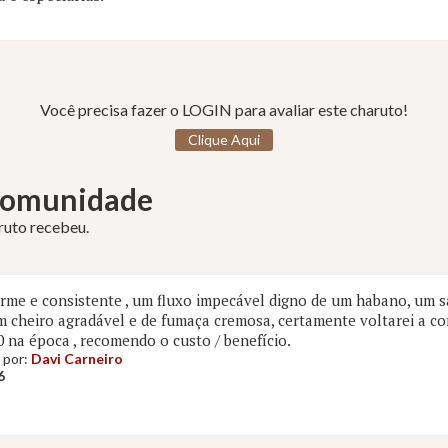
Você precisa fazer o LOGIN para avaliar este charuto!
Clique Aqui
 Comunidade
aruto recebeu.
irme e consistente , um fluxo impecável digno de um habano, um 
m cheiro agradável e de fumaça cremosa, certamente voltarei a co
0 na época , recomendo o custo / benefício.
 por:
Davi Carneiro
6