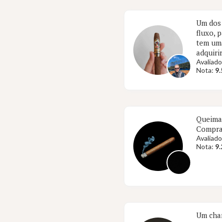
Um dos 
fluxo, 
tem uma
adquiri
Avaliado
Nota:
9.
Queima 
Comprar
Avaliado
Nota:
9.
Um char