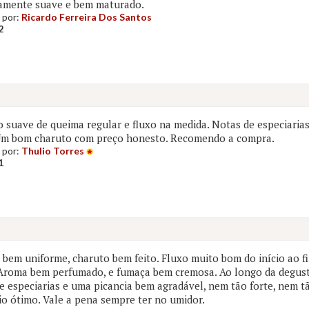
amente suave e bem maturado.
 por:
Ricardo Ferreira Dos Santos
2
 suave de queima regular e fluxo na medida. Notas de especiarias 
 Um bom charuto com preço honesto. Recomendo a compra.
 por:
Thulio Torres
1
bem uniforme, charuto bem feito. Fluxo muito bom do início ao f
Aroma bem perfumado, e fumaça bem cremosa. Ao longo da degust
e especiarias e uma picancia bem agradável, nem tão forte, nem t
io ótimo. Vale a pena sempre ter no umidor.