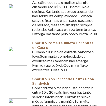
Acredito que seja o melhor charuto
custando até R$ 25,00. Bom fluxo e
queima. Bastante saboroso apesar de
não ter muita complexidade. Começa
suave e fica mais encorpado passando
da metade, mas sem amargar, sempre
redondo. Bela capa e cinza bem branca.
Entrega bastante pelo preço. Nota:
9.00
Charuto Romeu e Julieta Coronitas
en Cedro
Cubano clássico de entrada. Saboroso,
leve. Sem muita complexidade ou
evolução mas também não amarga.
Fumada agradável. Queima e fluxo
excelentes. Nota:
9.00
Charuto Don Fernando Petit Cuban
Sandwich
Com certeza o melhor custo benefício
entre 10 e 20 reais. Entrega bastante
sabor e intensidade. Fortaleza suave-
média, fumei pela manhã e foi muito
agradável. A capa apesar de bonita é um