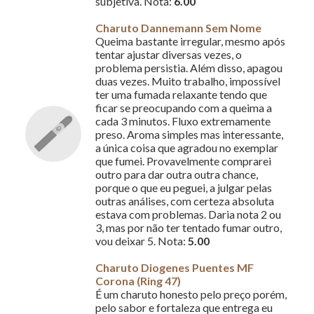
subjetiva. Nota:
6.00
Charuto Dannemann Sem Nome
Queima bastante irregular, mesmo após
tentar ajustar diversas vezes, o
problema persistia. Além disso, apagou
duas vezes. Muito trabalho, impossível
ter uma fumada relaxante tendo que
ficar se preocupando com a queima a
cada 3 minutos. Fluxo extremamente
preso. Aroma simples mas interessante,
a única coisa que agradou no exemplar
que fumei. Provavelmente comprarei
outro para dar outra outra chance,
porque o que eu peguei, a julgar pelas
outras análises, com certeza absoluta
estava com problemas. Daria nota 2 ou
3, mas por não ter tentado fumar outro,
vou deixar 5. Nota:
5.00
Charuto Diogenes Puentes MF
Corona (Ring 47)
É um charuto honesto pelo preço porém,
pelo sabor e fortaleza que entrega eu