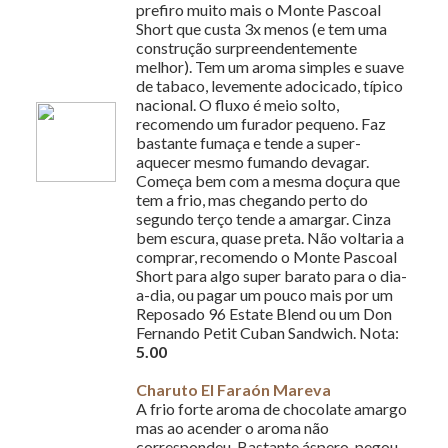
prefiro muito mais o Monte Pascoal
Short que custa 3x menos (e tem uma
construção surpreendentemente
melhor). Tem um aroma simples e suave
de tabaco, levemente adocicado, típico
nacional. O fluxo é meio solto,
recomendo um furador pequeno. Faz
bastante fumaça e tende a super-
aquecer mesmo fumando devagar.
Começa bem com a mesma doçura que
tem a frio, mas chegando perto do
segundo terço tende a amargar. Cinza
bem escura, quase preta. Não voltaria a
comprar, recomendo o Monte Pascoal
Short para algo super barato para o dia-
a-dia, ou pagar um pouco mais por um
Reposado 96 Estate Blend ou um Don
Fernando Petit Cuban Sandwich. Nota:
5.00
Charuto El Faraón Mareva
A frio forte aroma de chocolate amargo
mas ao acender o aroma não
correspondeu. Bastante áspero, pegou