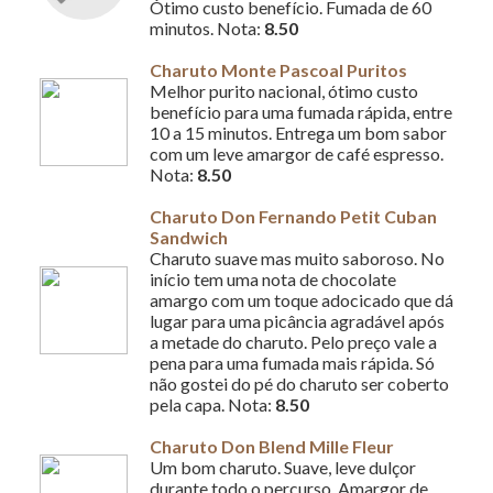
Ótimo custo benefício. Fumada de 60
minutos. Nota:
8.50
Charuto Monte Pascoal Puritos
Melhor purito nacional, ótimo custo
benefício para uma fumada rápida, entre
10 a 15 minutos. Entrega um bom sabor
com um leve amargor de café espresso.
Nota:
8.50
Charuto Don Fernando Petit Cuban
Sandwich
Charuto suave mas muito saboroso. No
início tem uma nota de chocolate
amargo com um toque adocicado que dá
lugar para uma picância agradável após
a metade do charuto. Pelo preço vale a
pena para uma fumada mais rápida. Só
não gostei do pé do charuto ser coberto
pela capa. Nota:
8.50
Charuto Don Blend Mille Fleur
Um bom charuto. Suave, leve dulçor
durante todo o percurso. Amargor de