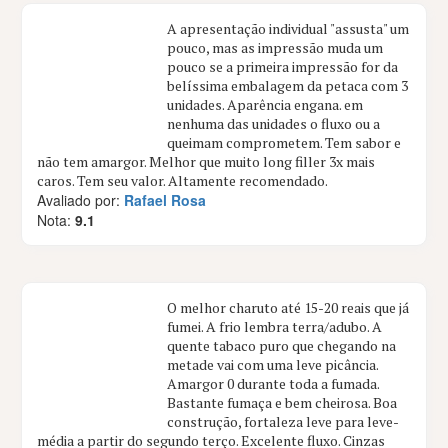
A apresentação individual "assusta" um
pouco, mas as impressão muda um
pouco se a primeira impressão for da
belíssima embalagem da petaca com 3
unidades. Aparência engana. em
nenhuma das unidades o fluxo ou a
queimam comprometem. Tem sabor e
não tem amargor. Melhor que muito long filler 3x mais
caros. Tem seu valor. Altamente recomendado.
Avaliado por:
Rafael Rosa
Nota:
9.1
O melhor charuto até 15-20 reais que já
fumei. A frio lembra terra/adubo. A
quente tabaco puro que chegando na
metade vai com uma leve picância.
Amargor 0 durante toda a fumada.
Bastante fumaça e bem cheirosa. Boa
construção, fortaleza leve para leve-
média a partir do segundo terço. Excelente fluxo. Cinzas