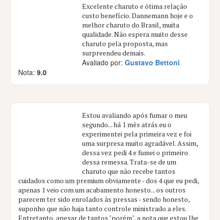
Excelente charuto e ótima relação
custo benefício. Dannemann hoje e o
melhor charuto do Brasil, muita
qualidade. Não espera muito desse
charuto pela proposta, mas
surpreendeu demais.
Avaliado por:
Gustavo Bettoni
Nota:
9.0
Estou avaliando após fumar o meu
segundo... há 1 mês atrás eu o
experimentei pela primeira vez e foi
uma surpresa muito agradável. Assim,
dessa vez pedi 4 e fumei o primeiro
dessa remessa. Trata-se de um
charuto que não recebe tantos
cuidados como um premium obviamente - dos 4 que eu pedi,
apenas 1 veio com um acabamento honesto... os outros
parecem ter sido enrolados às pressas - sendo honesto,
suponho que não haja tanto controle ministrado a eles.
Entretanto, apesar de tantos "porém", a nota que estou lhe