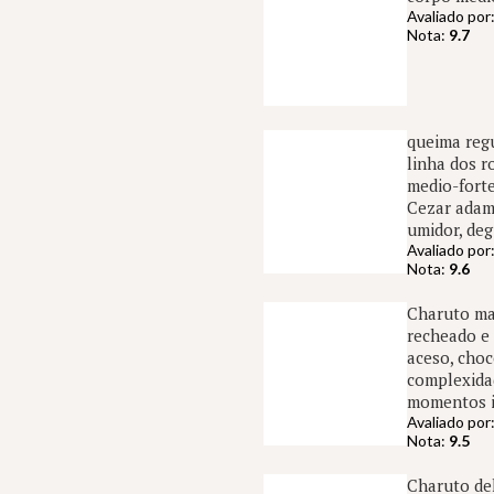
Avaliado por
Nota:
9.7
queima regu
linha dos r
medio-forte
Cezar adame
umidor, de
Avaliado por
Nota:
9.6
Charuto mar
recheado e 
aceso, choc
complexidad
momentos in
Avaliado por
Nota:
9.5
Charuto del