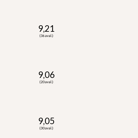
9,21
(36 aval.)
9,06
(20 aval.)
9,05
(30 aval.)