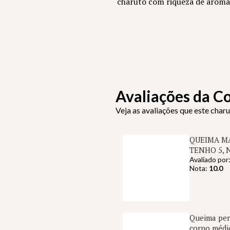
charuto com riqueza de aromas
Avaliações da 
Veja as avaliações que este char
QUEIMA MA
TENHO 5, 
Avaliado por
Nota:
10.0
Queima perf
corpo médi