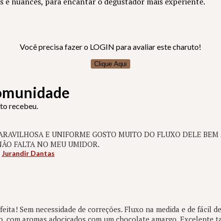
 e nuances, para encantar o degustador mais experiente.
Você precisa fazer o LOGIN para avaliar este charuto!
Clique Aqui
Comunidade
uto recebeu.
RAVILHOSA E UNIFORME GOSTO MUITO DO FLUXO DELE BEM 
NÃO FALTA NO MEU UMIDOR.
:
Jurandir Dantas
eita! Sem necessidade de correções. Fluxo na medida e de fácil 
o, com aromas adocicados com um chocolate amargo. Excelente t