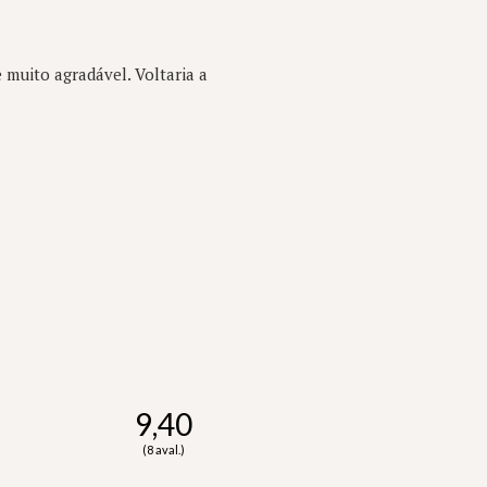
muito agradável. Voltaria a
9,40
(8 aval.)