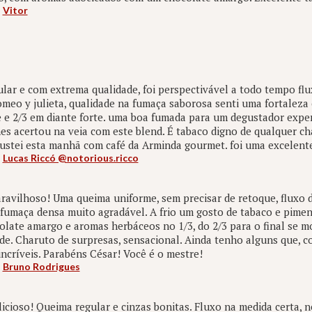
:
Vitor
lar e com extrema qualidade, foi perspectivável a todo tempo fl
omeo y julieta, qualidade na fumaça saborosa senti uma fortaleza 
 e 2/3 em diante forte. uma boa fumada para um degustador experi
s acertou na veia com este blend. É tabaco digno de qualquer cha
gustei esta manhã com café da Arminda gourmet. foi uma excelen
:
Lucas Riccó @notorious.ricco
avilhoso! Uma queima uniforme, sem precisar de retoque, fluxo 
fumaça densa muito agradável. A frio um gosto de tabaco e pimen
olate amargo e aromas herbáceos no 1/3, do 2/3 para o final se 
e. Charuto de surpresas, sensacional. Ainda tenho alguns que, c
críveis. Parabéns César! Você é o mestre!
:
Bruno Rodrigues
icioso! Queima regular e cinzas bonitas. Fluxo na medida certa, 