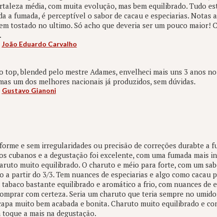
rtaleza média, com muita evolução, mas bem equilibrado. Tudo est
a a fumada, é perceptível o sabor de cacau e especiarias. Notas
bem tostado no ultimo. Só acho que deveria ser um pouco maior!
.
:
João Eduardo Carvalho
 top, blended pelo mestre Adames, envelheci mais uns 3 anos n
 mas um dos melhores nacionais já produzidos, sem dúvidas.
:
Gustavo Gianoni
orme e sem irregularidades ou precisão de correções durabte a f
s cubanos e a degustação foi excelente, com uma fumada mais int
aruto muito equilibrado. O charuto e méio para forte, com um sa
o a partir do 3/3. Tem nuances de especiarias e algo como cacau p
tabaco bastante equilibrado e aromático a frio, com nuances de 
comprar com certeza. Seria um charuto que teria sempre no umido
capa muito bem acabada e bonita. Charuto muito equilibrado e c
 toque a mais na degustação.