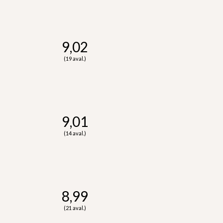
9,02
(19 aval.)
9,01
(14 aval.)
8,99
(21 aval.)