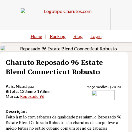
Home
|
Ranking
|
Blog
|
Login
Charuto Reposado 96 Estate
Blend Connecticut Robusto
País:
Nicarágua
Preço médio:
R$
24.90
Bitola:
128mm x 19,8mm
Marca:
Reposado 96
Descrição:
Feito à mão com tabacos de qualidade premium, o Reposado 96
Estate Blend Colorado Robusto são charutos de corpo leve a
Nota
8.6
médio feitos no estilo cubano com um blend de tabacos