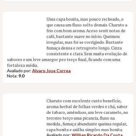
Uma capa bonita, mas pouco recheado, o
que causa um fluxo solto demais. Charuto a
frio com bom aroma. Aceso senti notas de
café, bastante suave no início. Queimou
irregular, mas foi se corrigindo. Bastante
fumaça densa e retrogosto longo. Cinza
consistente e clara. Sem muita evolução de
sabores e um leve amargor pro terço final, ficando com uma
fortaleza média.
Avaliado por:
Alvaro Jose Correa
Nota:
9.0
Charuto com excelente custo benefício,
aroma herbal de folhas verdes e chá, sabor
de tabaco, amêndoas, um leve caramelo, no
terceiro terço uma picancia, fluxo na
medida , fumaça abundante queima regular,
capa bonita e anilha simples mas bonita.
Avaliado por:
Willian Ricardo Da Costa