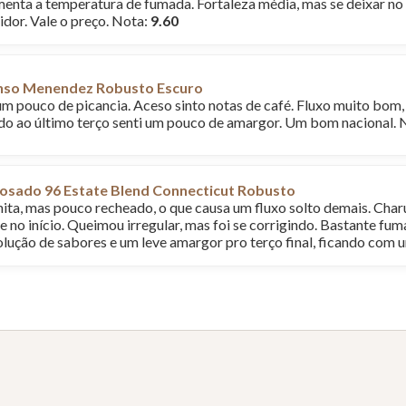
umenta a temperatura de fumada. Fortaleza média, mas se deixar no
idor. Vale o preço. Nota:
9.60
nso Menendez Robusto Escuro
um pouco de picancia. Aceso sinto notas de café. Fluxo muito bom
do ao último terço senti um pouco de amargor. Um bom nacional. 
osado 96 Estate Blend Connecticut Robusto
ta, mas pouco recheado, o que causa um fluxo solto demais. Charu
 no início. Queimou irregular, mas foi se corrigindo. Bastante fum
lução de sabores e um leve amargor pro terço final, ficando com 