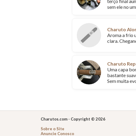
terço final a
sem ele no um
Charuto Alo
Aroma a frio 
clara. Chegan
Charuto Rep
Uma capa boni
bastante suave
Sem muita evo
Charutos.com - Copyright © 2026
Sobre o Site
Anuncie Conosco