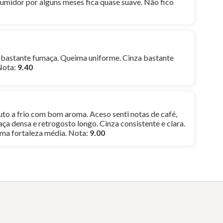
 umidor por alguns meses fica quase suave. Não fico
, bastante fumaça. Queima uniforme. Cinza bastante
Nota:
9.40
to a frio com bom aroma. Aceso senti notas de café,
aça densa e retrogosto longo. Cinza consistente e clara.
uma fortaleza média. Nota:
9.00