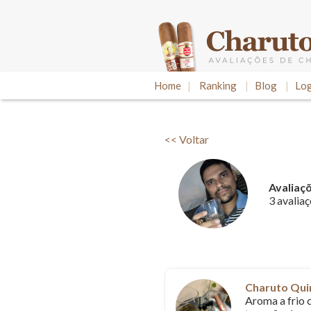
Home
|
Ranking
|
Blog
|
Log
<< Voltar
Avaliaç
3 avaliaç
Charuto Qui
Aroma a frio 