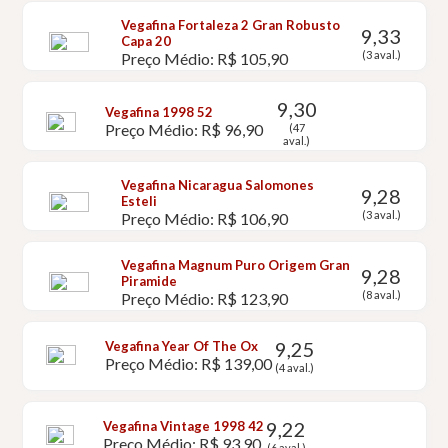
Vegafina Fortaleza 2 Gran Robusto
9,33
Capa 20
(3 aval.)
Preço Médio: R$ 105,90
9,30
Vegafina 1998 52
Preço Médio: R$ 96,90
(47
aval.)
Vegafina Nicaragua Salomones
9,28
Esteli
(3 aval.)
Preço Médio: R$ 106,90
Vegafina Magnum Puro Origem Gran
9,28
Piramide
(8 aval.)
Preço Médio: R$ 123,90
9,25
Vegafina Year Of The Ox
Preço Médio: R$ 139,00
(4 aval.)
9,22
Vegafina Vintage 1998 42
Preço Médio: R$ 93,90
(6 aval.)