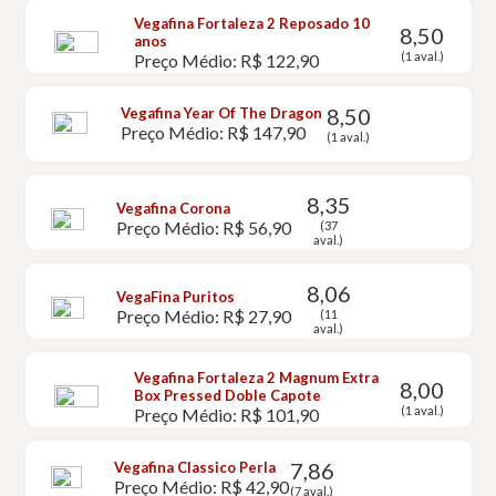
Vegafina Fortaleza 2 Reposado 10
8,50
anos
(1 aval.)
Preço Médio: R$ 122,90
8,50
Vegafina Year Of The Dragon
Preço Médio: R$ 147,90
(1 aval.)
8,35
Vegafina Corona
Preço Médio: R$ 56,90
(37
aval.)
8,06
VegaFina Puritos
Preço Médio: R$ 27,90
(11
aval.)
Vegafina Fortaleza 2 Magnum Extra
8,00
Box Pressed Doble Capote
(1 aval.)
Preço Médio: R$ 101,90
7,86
Vegafina Classico Perla
Preço Médio: R$ 42,90
(7 aval.)