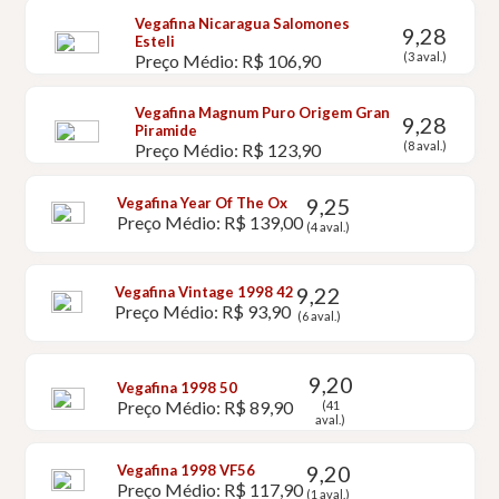
Vegafina Nicaragua Salomones
9,28
Esteli
(3 aval.)
Preço Médio: R$ 106,90
Vegafina Magnum Puro Origem Gran
9,28
Piramide
(8 aval.)
Preço Médio: R$ 123,90
9,25
Vegafina Year Of The Ox
Preço Médio: R$ 139,00
(4 aval.)
9,22
Vegafina Vintage 1998 42
Preço Médio: R$ 93,90
(6 aval.)
9,20
Vegafina 1998 50
Preço Médio: R$ 89,90
(41
aval.)
9,20
Vegafina 1998 VF56
Preço Médio: R$ 117,90
(1 aval.)