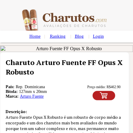
Home
|
Ranking
|
Blog
|
Login
Charuto Arturo Fuente FF Opus X
Robusto
País:
Rep. Dominicana
Preço médio:
R$
462.90
Bitola:
127mm x 20mm
Marca:
Arturo Fuente
Descrição:
Arturo Fuente Opus X Robusto é um robusto de corpo médio a
encorpado e um dos charutos mais bem avaliados do mundo
Nota
9.9
porque tem um sabor complexo e rico, mas permanece muito