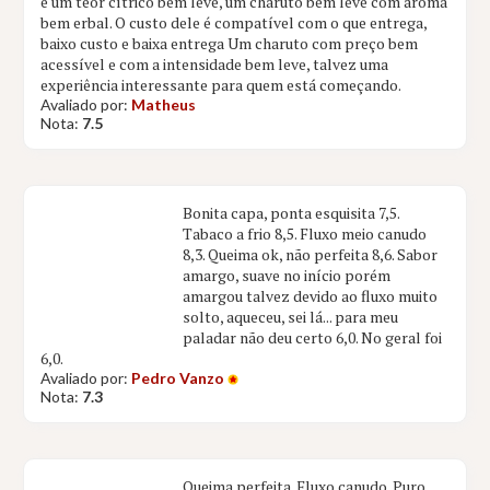
e um teor cítrico bem leve, um charuto bem leve com aroma
bem erbal. O custo dele é compatível com o que entrega,
baixo custo e baixa entrega Um charuto com preço bem
acessível e com a intensidade bem leve, talvez uma
experiência interessante para quem está começando.
Avaliado por:
Matheus
Nota:
7.5
Bonita capa, ponta esquisita 7,5.
Tabaco a frio 8,5. Fluxo meio canudo
8,3. Queima ok, não perfeita 8,6. Sabor
amargo, suave no início porém
amargou talvez devido ao fluxo muito
solto, aqueceu, sei lá... para meu
paladar não deu certo 6,0. No geral foi
6,0.
Avaliado por:
Pedro Vanzo
Nota:
7.3
Queima perfeita. Fluxo canudo. Puro