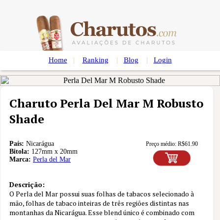
Home
|
Ranking
|
Blog
|
Login
Charuto Perla Del Mar M Robusto
Shade
País:
Nicarágua
Preço médio:
R$
61.90
Bitola:
127mm x 20mm
Marca:
Perla del Mar
Descrição:
O Perla del Mar possui suas folhas de tabacos selecionado à
mão, folhas de tabaco inteiras de três regiões distintas nas
Nota
8.9
montanhas da Nicarágua. Esse blend único é combinado com