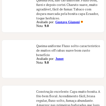
Queima boa, não tão uniforme. Fluxo bom,
furei e depois cortei. Charuto suave, muito
agradável, fácil de fumar. Tabaco com
doçura marcada pela bonita capa Ecuador,
toque herbáceo.
Avaliado por:
Gustavo Gianoni
Nota:
9.0
Queima uniforme Fluxo solto caracteristico
de muitos off cubas suave bom custo
benefício
Avaliado por:
Junot
Nota:
9.0
Construção excelente. Capa muito bonita. A
frio bem floral. Acendimento fácil, brasa
regular, fluxo solto, fumaça abundante.
Amargor nas primeiras baforadas que logo