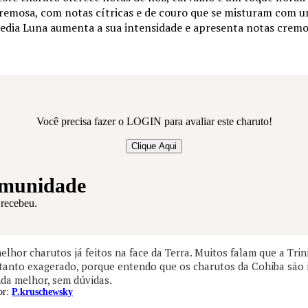
remosa, com notas cítricas e de couro que se misturam com 
Media Luna aumenta a sua intensidade e apresenta notas crem
Você precisa fazer o LOGIN para avaliar este charuto!
Clique Aqui
omunidade
 recebeu.
lhor charutos já feitos na face da Terra. Muitos falam que a Tri
tanto exagerado, porque entendo que os charutos da Cohiba são i
nda melhor, sem dúvidas.
or:
P.kruschewsky