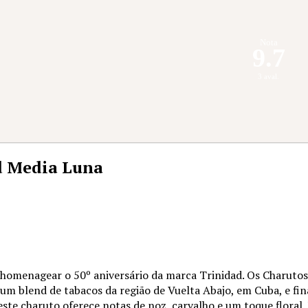
Nota
9.7
3 aval.
d Media Luna
homenagear o 50º aniversário da marca Trinidad. Os Charutos
 um blend de tabacos da região de Vuelta Abajo, em Cuba, e fi
 este charuto oferece notas de noz, carvalho e um toque flora