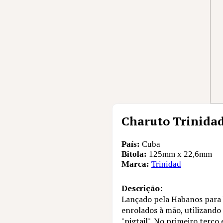
Charuto Trinida
País:
Cuba
Bitola:
125mm x 22,6mm
Marca:
Trinidad
Descrição:
Lançado pela Habanos para 
enrolados à mão, utilizando
"pigtail". No primeiro terço