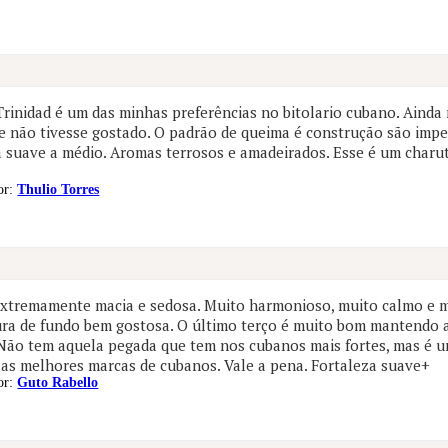
Trinidad é um das minhas preferências no bitolario cubano. Ainda
e não tivesse gostado. O padrão de queima é construção são impe
a suave a médio. Aromas terrosos e amadeirados. Esse é um charu
or:
Thulio Torres
xtremamente macia e sedosa. Muito harmonioso, muito calmo e 
ura de fundo bem gostosa. O último terço é muito bom mantendo 
 Não tem aquela pegada que tem nos cubanos mais fortes, mas é u
as melhores marcas de cubanos. Vale a pena. Fortaleza suave+
or:
Guto Rabello