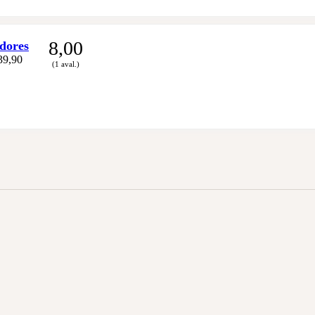
8,00
dores
39,90
(1 aval.)