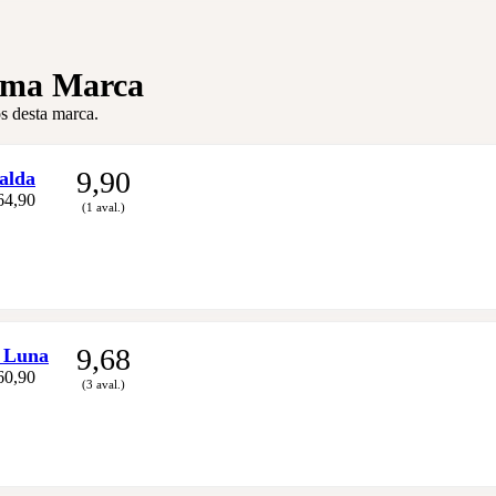
sma Marca
s desta marca.
9,90
alda
64,90
(1 aval.)
9,68
 Luna
60,90
(3 aval.)