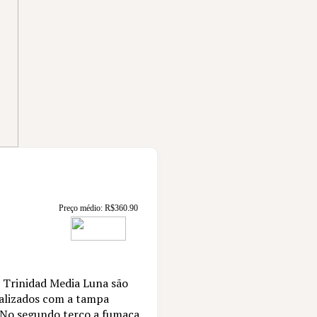
Preço médio:
R$
360.90
 Trinidad Media Luna são
nalizados com a tampa
l. No segundo terço a fumaça