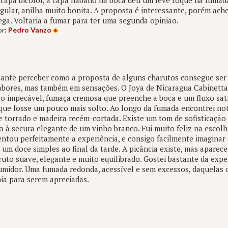
 capa bicolor, a capa habano na boca deu um leve toque na fumada
gular, anilha muito bonita. A proposta é interessante, porém ach
ega. Voltaria a fumar para ter uma segunda opinião.
or:
Pedro Vanzo
sante perceber como a proposta de alguns charutos consegue ser
abores, mas também em sensações. O Joya de Nicaragua Cabinetta
o impecável, fumaça cremosa que preenche a boca e um fluxo sati
que fosse um pouco mais solto. Ao longo da fumada encontrei not
 torrado e madeira recém-cortada. Existe um tom de sofisticação
 à secura elegante de um vinho branco. Fui muito feliz na escol
tou perfeitamente a experiência, e consigo facilmente imagina
m doce simples ao final da tarde. A picância existe, mas aparece
uto suave, elegante e muito equilibrado. Gostei bastante da exp
umidor. Uma fumada redonda, acessível e sem excessos, daquelas 
ia para serem apreciadas.