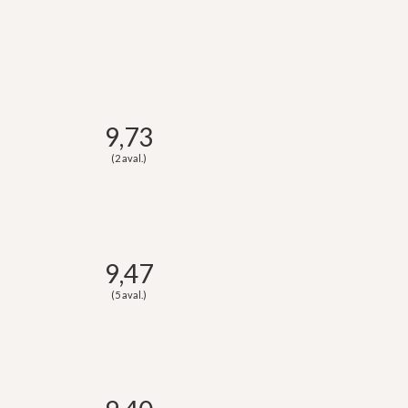
9,73
(2 aval.)
9,47
(5 aval.)