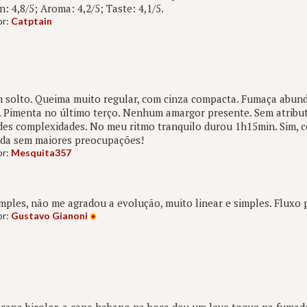
n: 4,8/5; Aroma: 4,2/5; Taste: 4,1/5.
or:
Catptain
 solto. Queima muito regular, com cinza compacta. Fumaça abun
. Pimenta no último terço. Nenhum amargor presente. Sem atribu
des complexidades. No meu ritmo tranquilo durou 1h15min. Sim,
da sem maiores preocupações!
or:
Mesquita357
mples, não me agradou a evolução, muito linear e simples. Fluxo 
or:
Gustavo Gianoni