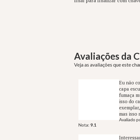
final para finalizar com chav
Avaliações da
Veja as avaliações que este ch
Eu não co
capa escu
fumaça mu
isso do c
exemplar,
mas isso 
Avaliado p
Nota:
9.1
Interessa