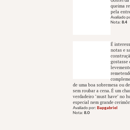
Gostei da
queima re
pela entr
Avaliado p
Nota:
8.4
É interes
notas e s
construçã
gostasse 
levemente
remetendo
complemen
de uma boa sobremesa ou de u
sem roubar a cena. É um char
verdadeiro "must have" no h
especial nem grande cerimôn
Avaliado por:
Bapgabriel
Nota:
8.0