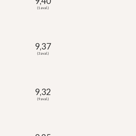
9,40
(1 aval.)
9,37
(3 aval.)
9,32
(9 aval.)