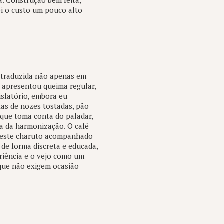
. Construção bem feita,
ei o custo um pouco alto
 traduzida não apenas em
 apresentou queima regular,
sfatório, embora eu
as de nozes tostadas, pão
 que toma conta do paladar,
ha da harmonização. O café
r este charuto acompanhado
 de forma discreta e educada,
eriência e o vejo como um
que não exigem ocasião