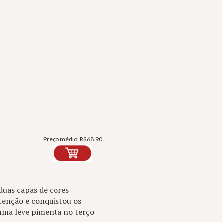
Preço médio:
R$
68.90
duas capas de cores
tenção e conquistou os
uma leve pimenta no terço