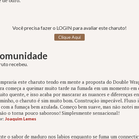
e de ouro.
Você precisa fazer o LOGIN para avaliar este charuto!
Clique Aqui
 Comunidade
aruto recebeu.
mpraria este charuto tendo em mente a proposta do Double Wrapp
ra começa a queimar muito tarde na fumada em um momento em q
ito quente, e isso acaba por mascarar as nuances e diferenças en
aminho, o charuto é sim muito bom. Construção impecável. Fluxo 
 com a fumaça bem azulada. Começo bem suave, mas não notei mu
não o torna pouco saboroso! Simplesmente sensacional!
or:
Joaquim Lemes
nte o sabor de maduro nos labios enquanto se fuma um connecticu