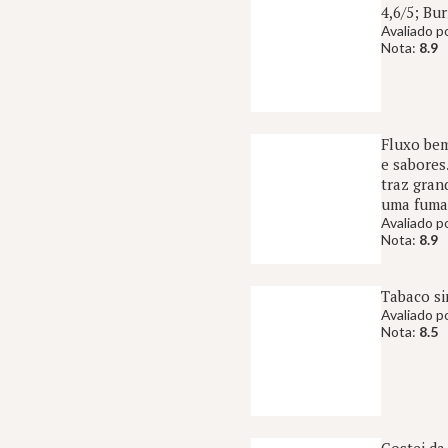
4,6/5; Bur
Avaliado p
Nota:
8.9
Fluxo bem
e sabores
traz gran
uma fuma
Avaliado p
Nota:
8.9
Tabaco si
Avaliado p
Nota:
8.5