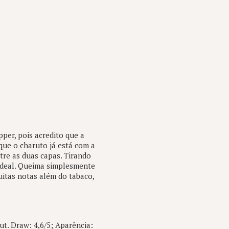
er, pois acredito que a
ue o charuto já está com a
tre as duas capas. Tirando
ideal. Queima simplesmente
itas notas além do tabaco,
t. Draw: 4,6/5; Aparência: