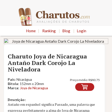
Home
|
Ranking
|
Blog
|
Login
Charuto Joya de Nicaragua
Antaño Dark Corojo La
Niveladora
País:
Nicarágua
Preço médio:
R$
80.75
Bitola:
152mm x 20mm
Marca:
Joya de Nicaragua
Descrição:
Antaño em espanhol significa Passado, uma palavra que
Nota
9.3
expressa perfeitamente a alma do Joya de Nicaragua