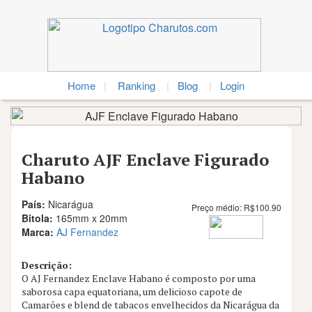
Home
|
Ranking
|
Blog
|
Login
Charuto AJF Enclave Figurado
Habano
País:
Nicarágua
Preço médio:
R$
100.90
Bitola:
165mm x 20mm
Marca:
AJ Fernandez
Descrição:
O AJ Fernandez Enclave Habano é composto por uma
Nota
saborosa capa equatoriana, um delicioso capote de
9.4
Camarões e blend de tabacos envelhecidos da Nicarágua da