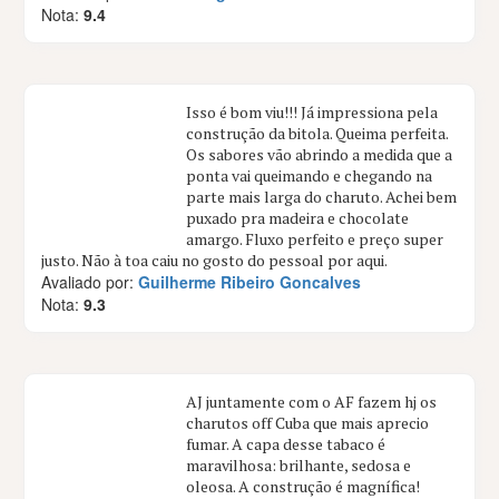
Nota:
9.4
Isso é bom viu!!! Já impressiona pela
construção da bitola. Queima perfeita.
Os sabores vão abrindo a medida que a
ponta vai queimando e chegando na
parte mais larga do charuto. Achei bem
puxado pra madeira e chocolate
amargo. Fluxo perfeito e preço super
justo. Não à toa caiu no gosto do pessoal por aqui.
Avaliado por:
Guilherme Ribeiro Goncalves
Nota:
9.3
AJ juntamente com o AF fazem hj os
charutos off Cuba que mais aprecio
fumar. A capa desse tabaco é
maravilhosa: brilhante, sedosa e
oleosa. A construção é magnífica!