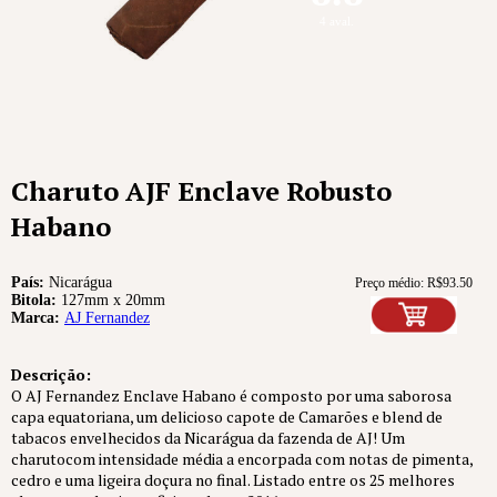
4 aval.
Charuto AJF Enclave Robusto
Habano
País:
Nicarágua
Preço médio:
R$
93.50
Bitola:
127mm x 20mm
Marca:
AJ Fernandez
Descrição:
O AJ Fernandez Enclave Habano é composto por uma saborosa
capa equatoriana, um delicioso capote de Camarões e blend de
tabacos envelhecidos da Nicarágua da fazenda de AJ! Um
charutocom intensidade média a encorpada com notas de pimenta,
cedro e uma ligeira doçura no final. Listado entre os 25 melhores