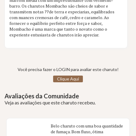
marrom média com um impressionante tom vermelho-
barro. Os charutos Mombacho são cheios de sabor e
3 aval.
transmitem notas ??de terra e especiarias, equilibrados
com nuances cremosas de café, cedro e caramelo. Ao
fornecer o equilíbrio perfeito entre força e sabor,
Mombacho é uma marca que tanto o novato como o
experiente entusiasta de charutos irão apreciar.
Você precisa fazer o LOGIN para avaliar este charuto!
Clique Aqui
Avaliações da Comunidade
Veja as avaliações que este charuto recebeu.
Belo charuto com uma boa quantidade
de fumaça. Bom fluxo, ótima