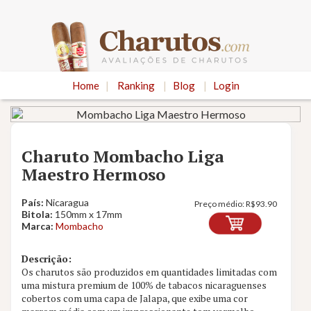
Home
|
Ranking
|
Blog
|
Login
Charuto Mombacho Liga
Maestro Hermoso
País:
Nicaragua
Preço médio:
R$
93.90
Bitola:
150mm x 17mm
Marca:
Mombacho
Descrição:
Os charutos são produzidos em quantidades limitadas com
uma mistura premium de 100% de tabacos nicaraguenses
Nota
8.7
cobertos com uma capa de Jalapa, que exibe uma cor