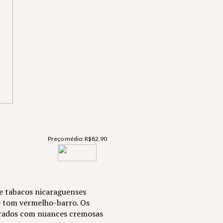
Preço médio:
R$
82.90
e tabacos nicaraguenses
 tom vermelho-barro. Os
ibrados com nuances cremosas