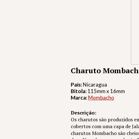
Charuto Mombacho
País:
Nicaragua
Bitola:
115mm x 16mm
Marca:
Mombacho
Descrição:
Os charutos são produzidos e
cobertos com uma capa de Jal
charutos Mombacho são cheios 