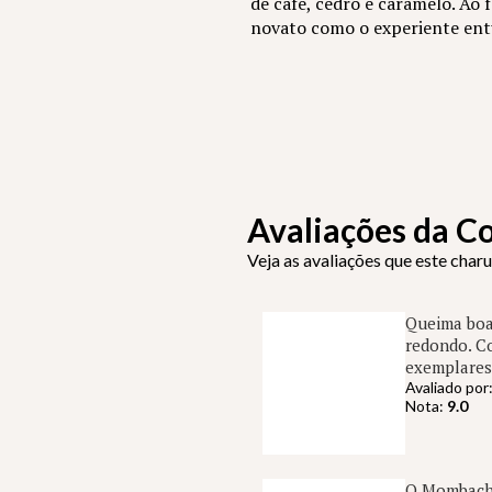
de café, cedro e caramelo. Ao
novato como o experiente entu
Avaliações da 
Veja as avaliações que este char
Queima boa,
redondo. Co
exemplares,
Avaliado por
Nota:
9.0
O Mombacho 