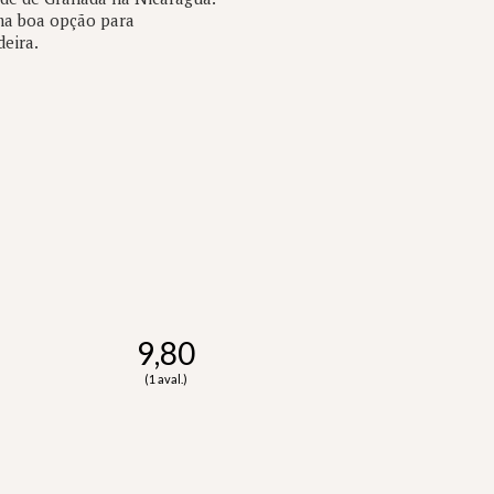
ma boa opção para
eira.
9,80
(1 aval.)