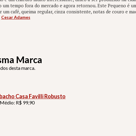
do um tempo fora do mercado e agora retornou. Este Pequeno é u
um café, queima regular, cinza consistente, notas de couro e mad
:
Cesar Adames
sma Marca
ados desta marca.
acho Casa Favilli Robusto
 Médio: R$ 99,90