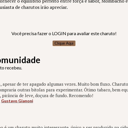
 fornecer o equilíbrio perfeito entre força e sabor, Mombacho
siasta de charutos irão apreciar.
Você precisa fazer o LOGIN para avaliar este charuto!
Clique Aqui
Comunidade
uto recebeu.
 apesar de ter apagado algumas vezes. Muito bom fluxo. Charuto
mpraria outras bitolas para experimentar. Ótimo tabaco, bem equ
 picância de leve, doçura de fundo. Recomendo!
:
Gustavo Gianoni
é um charuto muito interessante, único a ser produzido na cida