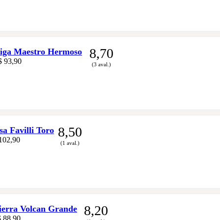
8,70
ga Maestro Hermoso
$ 93,90
(3 aval.)
8,50
 Favilli Toro
102,90
(1 aval.)
8,20
erra Volcan Grande
 88,90