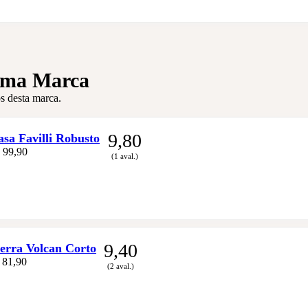
sma Marca
s desta marca.
9,80
a Favilli Robusto
 99,90
(1 aval.)
9,40
rra Volcan Corto
 81,90
(2 aval.)