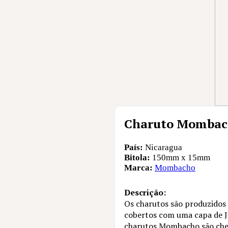
Charuto Mombach
País:
Nicaragua
Bitola:
150mm x 15mm
Marca:
Mombacho
Descrição:
Os charutos são produzidos
cobertos com uma capa de 
charutos Mombacho são cheio