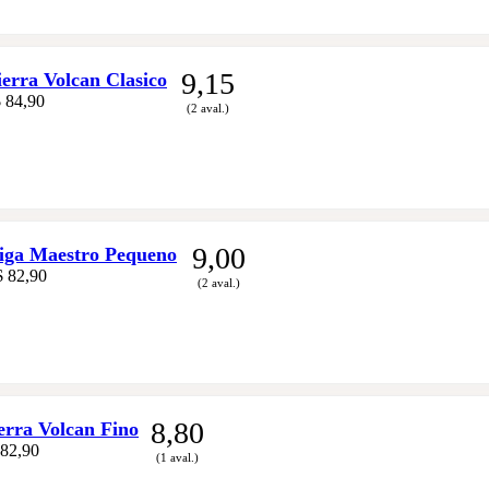
9,15
rra Volcan Clasico
 84,90
(2 aval.)
9,00
ga Maestro Pequeno
$ 82,90
(2 aval.)
8,80
rra Volcan Fino
 82,90
(1 aval.)