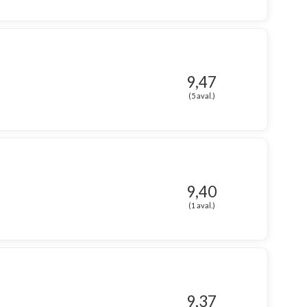
9,47
(5 aval.)
9,40
(1 aval.)
9,37