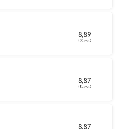
8,89
(50 aval.)
8,87
(11 aval.)
8,87