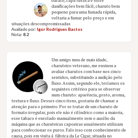
barato, capa rústica e sofre
danificações bem fácil, charuto bem
pequeno para uma fumada rápida,
voltaria a fumar pelo preço e em
situações descompromissadas
Avaliado por:
Igor Rodrigues Bastos
Nota:
8.2
Um amigo meu de mais idade,
charuteiro veterano, me ensinou a
avaliar charutos com base nos cinco
sentidos, substituindo a audição pelo
fluxo. Assim, segundo ele, teríamos os
seguintes critérios para se observar
num charuto: aparência, gosto, aroma,
textura e fluxo. Desses cinco itens, gostaria de chamar a
atenção para o primeiro. Por se tratar de um charuto de
formato irregular, pois ele não é cilíndrico como a maioria,
esse tabaco é enrolado manualmente sem o auxílio da
máquina que as charuteiras capoeiras usualmente utilizam
para confeccionar os puros. Falo isso com conhecimento de
causa, pois em visita á fábrica da Le Cigar, situada no