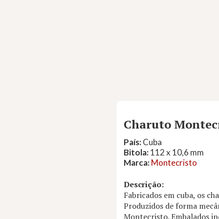
Charuto Montecr
País:
Cuba
Bitola:
112 x 10,6 mm
Marca:
Montecristo
Descrição:
Fabricados em cuba, os cha
Produzidos de forma mecân
Montecristo. Embalados ind