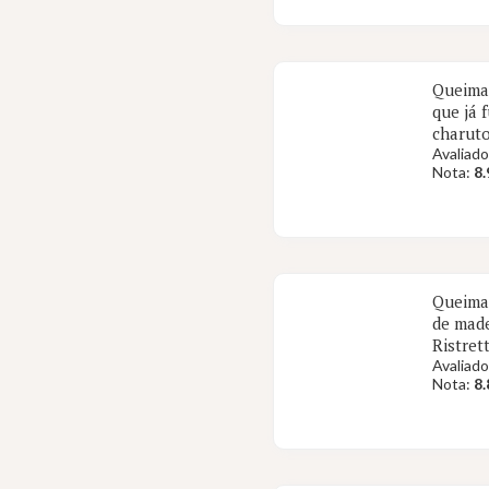
Queima 
que já 
charuto
Avaliado
Nota:
8.
Queima 
de made
Ristret
Avaliado
Nota:
8.