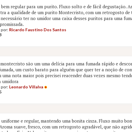
bem regular para um purito. Fluxo solto e de fácil degustação. 
ra a qualidade de um purito Montecristo, com um retrogosto de
necessário ter no umidor uma caixa desses puritos para uma fum
promissada.
 por:
Ricardo Faustino Dos Santos
8
 montecristo são um uma delícia para uma fumada rápido e desco
fumada, um custo barato para alguém que quer ter a noção de co
 uma nota maior pois precisei reacender duas vezes mesmo tend
a umidora
 por:
Leonardo Villalva
5
uniforme e regular, mantendo uma bonita cinza. Fluxo muito bo
 Aroma suave, fresco, com um retrogosto agradável, que não agride