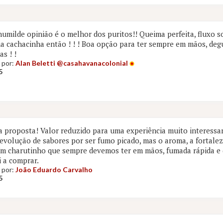
umilde opinião é o melhor dos puritos!! Queima perfeita, fluxo s
 cachacinha então ! ! ! Boa opção para ter sempre em mãos, deg
as ! !
 por:
Alan Beletti @casahavanacolonial
5
a proposta! Valor reduzido para uma experiência muito interessan
evolução de sabores por ser fumo picado, mas o aroma, a fortale
Um charutinho que sempre devemos ter em mãos, fumada rápida e 
i a comprar.
 por:
João Eduardo Carvalho
5