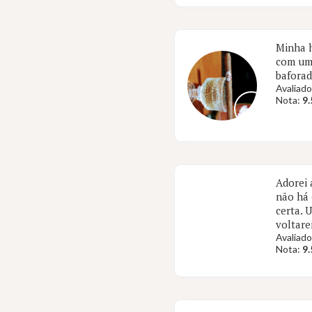
Minha h
com uma
baforad
Avaliado
Nota:
9.
Adorei 
não há 
certa. 
voltare
Avaliado
Nota:
9.