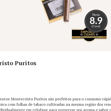
Nota
8.9
17 aval.
isto Puritos
rutos Montecristo Puritos são perfeitos para o consumo rápid
ica com folhas de tabaco cultivadas na mesma região dos r
ividualmente em celofane para preservar seu aroma e sabor or