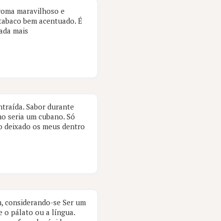
Aroma maravilhoso e
 tabaco bem acentuado. É
ada mais
ntraída. Sabor durante
mo seria um cubano. Só
o deixado os meus dentro
m, considerando-se Ser um
 o pálato ou a língua.