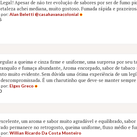
Legal! Apesar de não ter evolução de sabores por ser de fumo pi
ortaleza achei mediana, muito gostoso. Fumada rápida e prazeiros
 por:
Alan Beletti @casahavanacolonial
5
egular a queima e cinza firme e uniforme, uma surpresa por seu 
ranquilo e fumaça abundante, Aroma encorpado, sabor de tabaco 
sto muito evidente. Sem dúvida uma ótima experiência de um leg
 descompromissada. É um charutinho que deve-se manter sempre
 por:
Elges Greco
0
excelente, um aroma e sabor muito agradável e equilibrado, sabor
ado permanece no retrogosto, queima uniforme, fluxo médio e f
 por:
Willian Ricardo Da Costa Monteiro