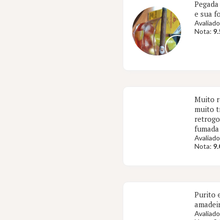
Pegada 
e sua f
Avaliado
Nota:
9.
Muito r
muito t
retrogo
fumada
Avaliado
Nota:
9.
Purito 
amadeir
Avaliado