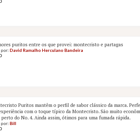
0
ores puritos entre os que provei: montecristo e partagas
 por:
David Ramalho Herculano Bandeira
0
ecristo Puritos mantêm o perfil de sabor clássico da marca. Per
experiência com o toque típico da Montecristo. São muito econôm
perto do No. 4. Ainda assim, ótimos para uma fumada rápida.
 por:
Bill
0