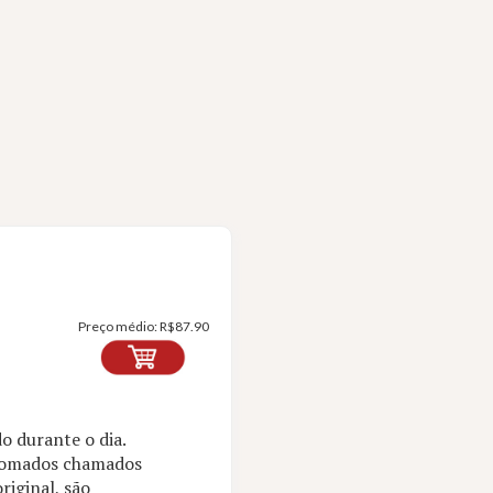
Preço médio:
R$
87.90
o durante o dia.
enomados chamados
iginal, são