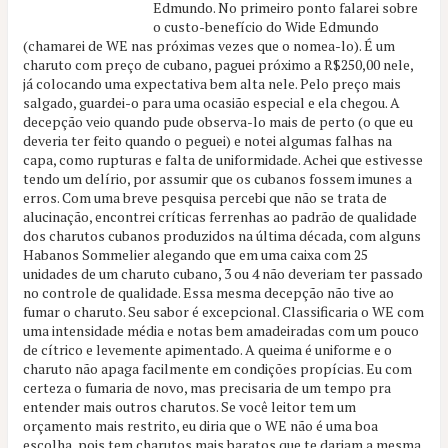
Edmundo. No primeiro ponto falarei sobre
o custo-benefício do Wide Edmundo
(chamarei de WE nas próximas vezes que o nomea-lo). É um
charuto com preço de cubano, paguei próximo a R$250,00 nele,
já colocando uma expectativa bem alta nele. Pelo preço mais
salgado, guardei-o para uma ocasião especial e ela chegou. A
decepção veio quando pude observa-lo mais de perto (o que eu
deveria ter feito quando o peguei) e notei algumas falhas na
capa, como rupturas e falta de uniformidade. Achei que estivesse
tendo um delírio, por assumir que os cubanos fossem imunes a
erros. Com uma breve pesquisa percebi que não se trata de
alucinação, encontrei críticas ferrenhas ao padrão de qualidade
dos charutos cubanos produzidos na última década, com alguns
Habanos Sommelier alegando que em uma caixa com 25
unidades de um charuto cubano, 3 ou 4 não deveriam ter passado
no controle de qualidade. Essa mesma decepção não tive ao
fumar o charuto. Seu sabor é excepcional. Classificaria o WE com
uma intensidade média e notas bem amadeiradas com um pouco
de cítrico e levemente apimentado. A queima é uniforme e o
charuto não apaga facilmente em condições propícias. Eu com
certeza o fumaria de novo, mas precisaria de um tempo pra
entender mais outros charutos. Se você leitor tem um
orçamento mais restrito, eu diria que o WE não é uma boa
escolha, pois tem charutos mais baratos que te dariam a mesma