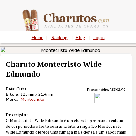
Home
|
Ranking
|
Blog
|
Login
Charuto Montecristo Wide
Edmundo
País:
Cuba
Preço médio:
R$
302.90
Bitola:
125mm x 21,4mm
Marca:
Montecristo
Descrição:
O Montecristo Wide Edmundo é um charuto premium o cubano
de corpo médio a forte com uma bitola ring 54, o Montecristo
Nota
9.1
Wide Edmundo oferece uma fumaça mais densa e um sabor mais