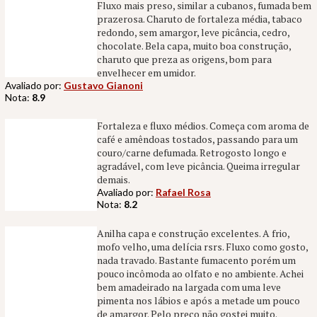
Fluxo mais preso, similar a cubanos, fumada bem
prazerosa. Charuto de fortaleza média, tabaco
redondo, sem amargor, leve picância, cedro,
chocolate. Bela capa, muito boa construção,
charuto que preza as origens, bom para
envelhecer em umidor.
Avaliado por:
Gustavo Gianoni
Nota:
8.9
Fortaleza e fluxo médios. Começa com aroma de
café e amêndoas tostados, passando para um
couro/carne defumada. Retrogosto longo e
agradável, com leve picância. Queima irregular
demais.
Avaliado por:
Rafael Rosa
Nota:
8.2
Anilha capa e construção excelentes. A frio,
mofo velho, uma delícia rsrs. Fluxo como gosto,
nada travado. Bastante fumacento porém um
pouco incômoda ao olfato e no ambiente. Achei
bem amadeirado na largada com uma leve
pimenta nos lábios e após a metade um pouco
de amargor. Pelo preço não gostei muito.