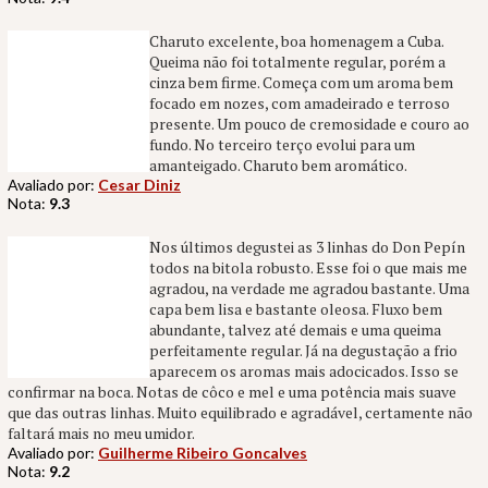
Charuto excelente, boa homenagem a Cuba.
Queima não foi totalmente regular, porém a
cinza bem firme. Começa com um aroma bem
focado em nozes, com amadeirado e terroso
presente. Um pouco de cremosidade e couro ao
fundo. No terceiro terço evolui para um
amanteigado. Charuto bem aromático.
Avaliado por:
Cesar Diniz
Nota:
9.3
Nos últimos degustei as 3 linhas do Don Pepín
todos na bitola robusto. Esse foi o que mais me
agradou, na verdade me agradou bastante. Uma
capa bem lisa e bastante oleosa. Fluxo bem
abundante, talvez até demais e uma queima
perfeitamente regular. Já na degustação a frio
aparecem os aromas mais adocicados. Isso se
confirmar na boca. Notas de côco e mel e uma potência mais suave
que das outras linhas. Muito equilibrado e agradável, certamente não
faltará mais no meu umidor.
Avaliado por:
Guilherme Ribeiro Goncalves
Nota:
9.2