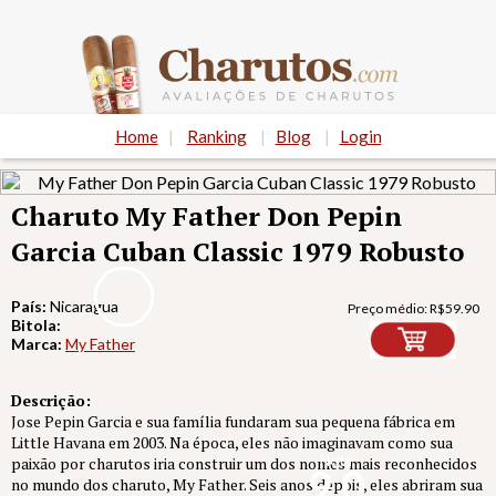
Home
|
Ranking
|
Blog
|
Login
Charuto My Father Don Pepin
Garcia Cuban Classic 1979 Robusto
País:
Nicaragua
Preço médio:
R$
59.90
Bitola:
Marca:
My Father
Descrição:
Jose Pepin Garcia e sua família fundaram sua pequena fábrica em
Little Havana em 2003. Na época, eles não imaginavam como sua
Nota
paixão por charutos iria construir um dos nomes mais reconhecidos
9.0
no mundo dos charuto, My Father. Seis anos depois, eles abriram sua