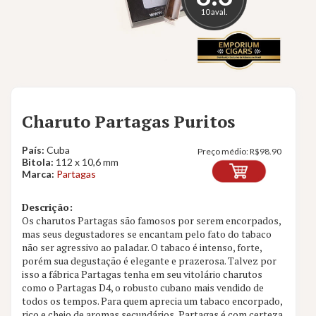
10 aval.
Charuto Partagas Puritos
País:
Cuba
Preço médio:
R$
98.90
Bitola:
112 x 10,6 mm
Marca:
Partagas
Descrição:
Os charutos Partagas são famosos por serem encorpados,
mas seus degustadores se encantam pelo fato do tabaco
não ser agressivo ao paladar. O tabaco é intenso, forte,
porém sua degustação é elegante e prazerosa. Talvez por
isso a fábrica Partagas tenha em seu vitolário charutos
como o Partagas D4, o robusto cubano mais vendido de
todos os tempos. Para quem aprecia um tabaco encorpado,
rico e cheio de aromas secundários, Partagas é com certeza