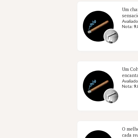
Um char
sensaci
Avaliado
Nota:
9.
Um Cohi
encanta
Avaliado
Nota:
9.
O melho
cada re