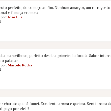
uto perfeito, do começo ao fim. Nenhum amargor, um retrogosto
onal e fumaça cremosa.
 por:
José Luiz
8
ba maravilhoso, perfeito desde a primeira baforada. Sabor inten
 o paladar.
 por:
Marcelo Rocha
8
r charuto que já fumei. Excelente aroma e queima. Senti aroma d
al pago por ele!!!