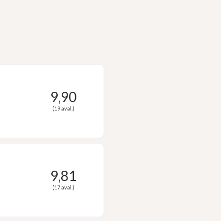
9,90
(19 aval.)
9,81
(17 aval.)