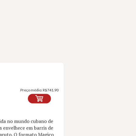
Preço médio:
R$
741.90
ebida no mundo cubano de
s envelhece em barris de
haruto. O formato Magico