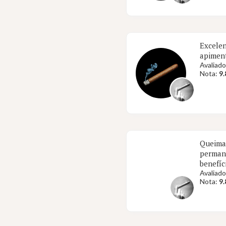
Excelen
apiment
Avaliado
Nota:
9.
Queima 
permane
benefíc
Avaliado
Nota:
9.