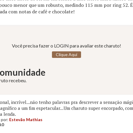
uco menor que um robusto, medindo 115 mm por ring 52. É 
ada com notas de café e chocolate!
Você precisa fazer o LOGIN para avaliar este charuto!
Clique Aqui
 Comunidade
aruto recebeu.
onal, incrível...não tenho palavras pra descrever a sensação mág
magnífico a um fim espetacular...Um charuto super encorpado, c
 a lenda.
 por:
Estevão Mathias
.0