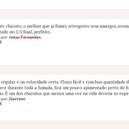
te charuto, o melhor que ja fumei, retrogosto sem amargor, aroma 
ado no 1/3 final, perfeito.
 por:
Jonas Fernandes
8
regular e na velocidade certa. Fluxo fácil e com boa quantidade d
ce durante toda a fumada, fica um pouco apimentado perto do fi
io. É um dos charutos que menos uma vez na vida deveria se expe
 por:
Gustavo
8