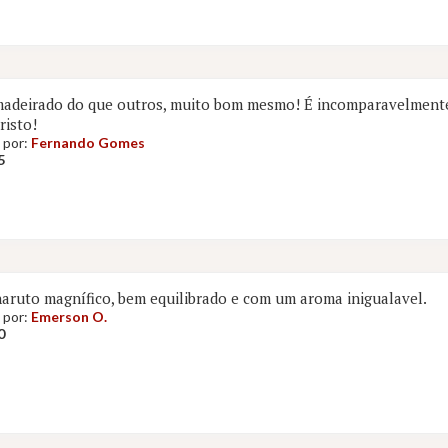
madeirado do que outros, muito bom mesmo! É incomparavelmen
isto!
 por:
Fernando Gomes
5
aruto magnífico, bem equilibrado e com um aroma inigualavel.
 por:
Emerson O.
0