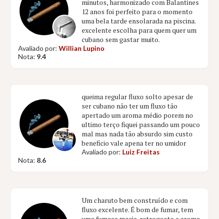
minutos, harmonizado com Balantines
12 anos foi perfeito para o momento
uma bela tarde ensolarada na piscina.
excelente escolha para quem quer um
cubano sem gastar muito.
Avaliado por:
Willian Lupino
Nota:
9.4
queima regular fluxo solto apesar de
ser cubano não ter um fluxo tão
apertado um aroma médio porem no
ultimo terço fiquei passando um pouco
mal mas nada tão absurdo sim custo
beneficio vale apena ter no umidor
Avaliado por:
Luiz Freitas
Nota:
8.6
Um charuto bem construído e com
fluxo excelente. É bom de fumar, tem
uma fumaça macia, retrogosto e aroma