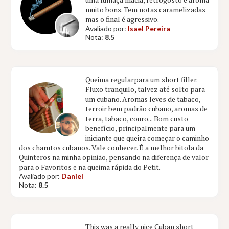
muito bons. Tem notas caramelizadas
mas o final é agressivo.
Avaliado por:
Isael Pereira
Nota:
8.5
Queima regularpara um short filler.
Fluxo tranquilo, talvez até solto para
um cubano. Aromas leves de tabaco,
terroir bem padrão cubano, aromas de
terra, tabaco, couro... Bom custo
benefício, principalmente para um
iniciante que queira começar o caminho
dos charutos cubanos. Vale conhecer. É a melhor bitola da
Quinteros na minha opinião, pensando na diferença de valor
para o Favoritos e na queima rápida do Petit.
Avaliado por:
Daniel
Nota:
8.5
This was a really nice Cuban short