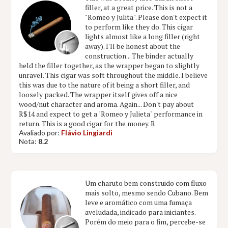
filler, at a great price. This is not a
"Romeo y Julita". Please don't expect it
to perform like they do. This cigar
lights almost like a long filler (right
away). I'll be honest about the
construction... The binder actually
held the filler together, as the wrapper began to slightly
unravel. This cigar was soft throughout the middle. I believe
this was due to the nature of it being a short filler, and
loosely packed. The wrapper itself gives off a nice
wood/nut character and aroma. Again... Don't pay about
R$14 and expect to get a "Romeo y Julieta" performance in
return. This is a good cigar for the money. R
Avaliado por:
Flávio Lingiardi
Nota:
8.2
Um charuto bem construido com fluxo
mais solto, mesmo sendo Cubano. Bem
leve e aromático com uma fumaça
aveludada, indicado para iniciantes.
Porém do meio para o fim, percebe-se