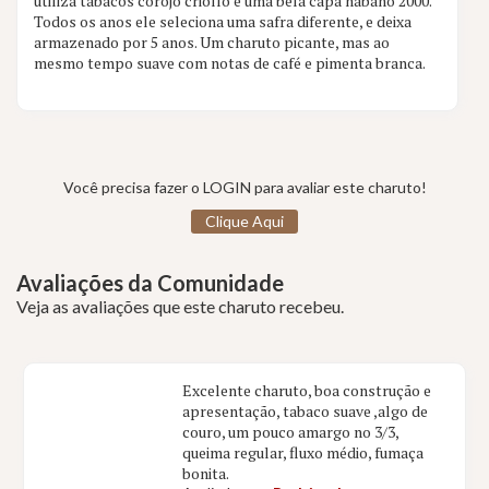
utiliza tabacos corojo criollo e uma bela capa habano 2000.
Todos os anos ele seleciona uma safra diferente, e deixa
1 aval.
armazenado por 5 anos. Um charuto picante, mas ao
mesmo tempo suave com notas de café e pimenta branca.
Você precisa fazer o LOGIN para avaliar este charuto!
Clique Aqui
Avaliações da Comunidade
Veja as avaliações que este charuto recebeu.
Excelente charuto, boa construção e
apresentação, tabaco suave ,algo de
couro, um pouco amargo no 3/3,
queima regular, fluxo médio, fumaça
bonita.