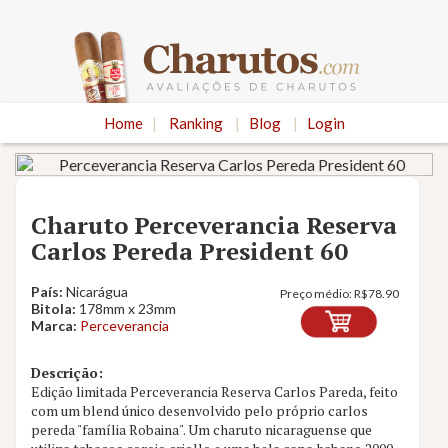
Home
|
Ranking
|
Blog
|
Login
Charuto Perceverancia Reserva
Carlos Pereda President 60
País:
Nicarágua
Preço médio:
R$
78.90
Bitola:
178mm x 23mm
Marca:
Perceverancia
Descrição:
Edição limitada Perceverancia Reserva Carlos Pareda, feito
com um blend único desenvolvido pelo próprio carlos
Nota
9.5
pereda "família Robaina". Um charuto nicaraguense que