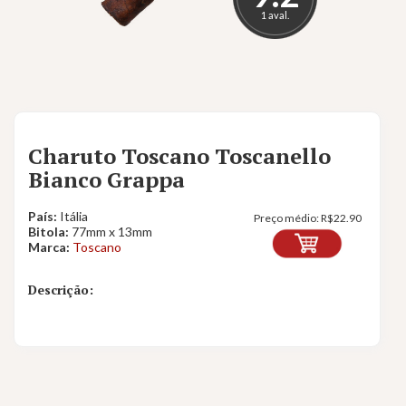
1 aval.
Charuto Toscano Toscanello
Bianco Grappa
País:
Itália
Preço médio:
R$
22.90
Bitola:
77mm x 13mm
Marca:
Toscano
Descrição: